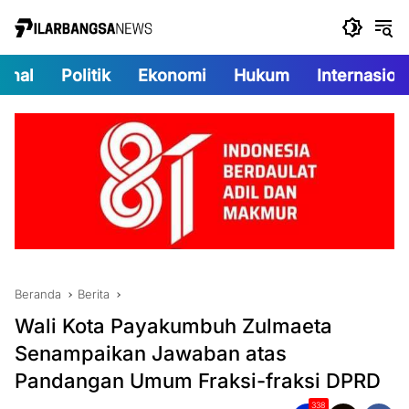
Langsung
ke
konten
onal
Politik
Ekonomi
Hukum
Internasion
Beranda
Berita
Wali Kota Payakumbuh Zulmaeta
Senampaikan Jawaban atas
Pandangan Umum Fraksi-fraksi DPRD
338