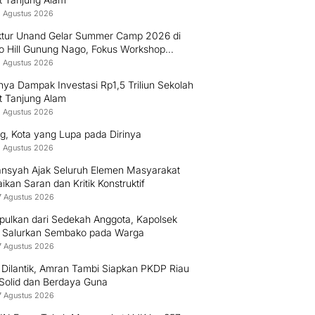
8 Agustus 2026
ektur Unand Gelar Summer Camp 2026 di
o Hill Gunung Nago, Fokus Workshop
uksi Bambu dan Huntap Kayu
8 Agustus 2026
ya Dampak Investasi Rp1,5 Triliun Sekolah
t Tanjung Alam
8 Agustus 2026
g, Kota yang Lupa pada Dirinya
8 Agustus 2026
nsyah Ajak Seluruh Elemen Masyarakat
kan Saran dan Kritik Konstruktif
7 Agustus 2026
pulkan dari Sedekah Anggota, Kapolsek
 Salurkan Sembako pada Warga
7 Agustus 2026
 Dilantik, Amran Tambi Siapkan PKDP Riau
 Solid dan Berdaya Guna
7 Agustus 2026