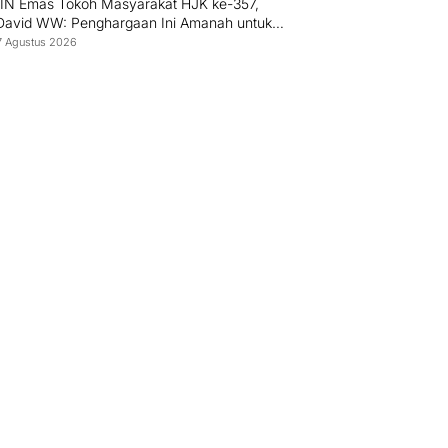
PIN Emas Tokoh Masyarakat HJK ke-357,
 David WW: Penghargaan Ini Amanah untuk
 Mengabdi kepada Warga Padang
7 Agustus 2026