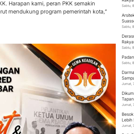
KK. Harapan kami, peran PKK semakin
Sabtu, 
turut mendukung program pemerintah kota,”
Arsit
Suass
Kontr
Sabtu, 
Derasn
Rakya
Sabtu, 
Padan
Sabtu, 
Darma
Sampai
Jumat, 
Dikum
Tapan
Jumat, 
Besok
Lebih
Jumat, 