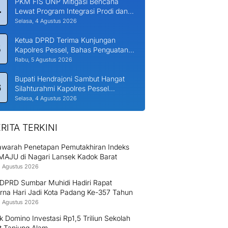
PKM FIS UNP Mitigasi Bencana
4
Lewat Program Integrasi Prodi dan
Nagari di Padang Laweh Malalo
Selasa, 4 Agustus 2026
Ketua DPRD Terima Kunjungan
5
Kapolres Pessel, Bahas Penguatan
Kerjasama Hankamtibmas
Rabu, 5 Agustus 2026
Bupati Hendrajoni Sambut Hangat
6
Silahturahmi Kapolres Pessel
Bersama PJU
Selasa, 4 Agustus 2026
RITA TERKINI
warah Penetapan Pemutakhiran Indeks
MAJU di Nagari Lansek Kadok Barat
8 Agustus 2026
 DPRD Sumbar Muhidi Hadiri Rapat
urna Hari Jadi Kota Padang Ke-357 Tahun
8 Agustus 2026
ek Domino Investasi Rp1,5 Triliun Sekolah
t Tanjung Alam