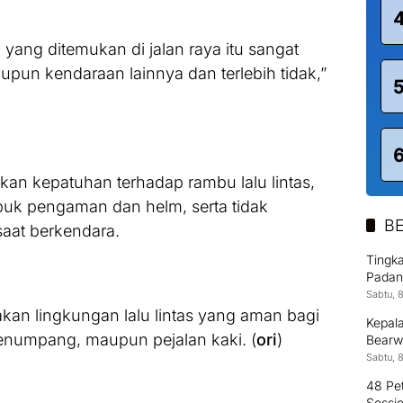
 yang ditemukan di jalan raya itu sangat
upun kendaraan lainnya dan terlebih tidak,”
batkan kepatuhan terhadap rambu lalu lintas,
uk pengaman dan helm, serta tidak
BE
aat berkendara.
Tingka
Padan
SDM
Sabtu, 
an lingkungan lalu lintas yang aman bagi
Kepal
enumpang, maupun pejalan kaki. (
ori
)
Bearw
Sabtu, 
48 Pet
Sessi