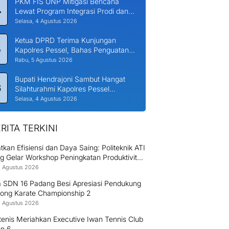
PKM FIS UNP Mitigasi Bencana
4
Lewat Program Integrasi Prodi dan
Nagari di Padang Laweh Malalo
Selasa, 4 Agustus 2026
Ketua DPRD Terima Kunjungan
5
Kapolres Pessel, Bahas Penguatan
Kerjasama Hankamtibmas
Rabu, 5 Agustus 2026
Bupati Hendrajoni Sambut Hangat
6
Silahturahmi Kapolres Pessel
Bersama PJU
Selasa, 4 Agustus 2026
RITA TERKINI
tkan Efisiensi dan Daya Saing: Politeknik ATI
g Gelar Workshop Peningkatan Produktivitas
8 Agustus 2026
a SDN 16 Padang Besi Apresiasi Pendukung
ong Karate Championship 2
8 Agustus 2026
enis Meriahkan Executive Iwan Tennis Club
on 6