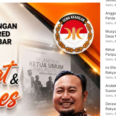
Sabtu, 
Anggo
Perda
Samp
Sabtu, 
Musya
Desa 
Sabtu, 
Ketua
Parip
Sabtu, 
Ini Ef
Rakya
Sabtu, 
Arsit
Suass
Kontr
Sabtu, 
Derasn
Rakya
Sabtu, 