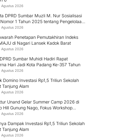
8 Agustus 2026
ta DPRD Sumbar Muzli M. Nur Sosialisasi
 Nomor 1 Tahun 2025 tentang Pengelolaan
ah
8 Agustus 2026
warah Penetapan Pemutakhiran Indeks
MAJU di Nagari Lansek Kadok Barat
8 Agustus 2026
 DPRD Sumbar Muhidi Hadiri Rapat
urna Hari Jadi Kota Padang Ke-357 Tahun
8 Agustus 2026
ek Domino Investasi Rp1,5 Triliun Sekolah
t Tanjung Alam
8 Agustus 2026
ektur Unand Gelar Summer Camp 2026 di
o Hill Gunung Nago, Fokus Workshop
uksi Bambu dan Huntap Kayu
8 Agustus 2026
ya Dampak Investasi Rp1,5 Triliun Sekolah
t Tanjung Alam
8 Agustus 2026