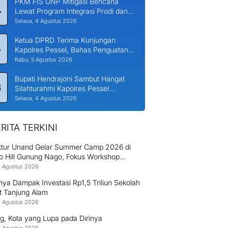
PKM FIS UNP Mitigasi Bencana
4
Lewat Program Integrasi Prodi dan
Nagari di Padang Laweh Malalo
Selasa, 4 Agustus 2026
Ketua DPRD Terima Kunjungan
5
Kapolres Pessel, Bahas Penguatan
Kerjasama Hankamtibmas
Rabu, 5 Agustus 2026
Bupati Hendrajoni Sambut Hangat
6
Silahturahmi Kapolres Pessel
Bersama PJU
Selasa, 4 Agustus 2026
RITA TERKINI
ektur Unand Gelar Summer Camp 2026 di
o Hill Gunung Nago, Fokus Workshop
uksi Bambu dan Huntap Kayu
8 Agustus 2026
ya Dampak Investasi Rp1,5 Triliun Sekolah
t Tanjung Alam
8 Agustus 2026
g, Kota yang Lupa pada Dirinya