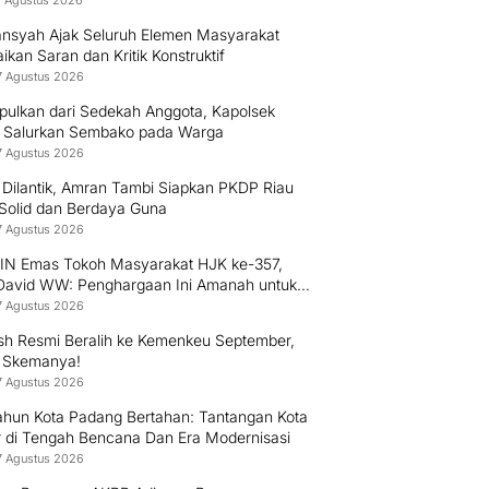
8 Agustus 2026
nsyah Ajak Seluruh Elemen Masyarakat
kan Saran dan Kritik Konstruktif
7 Agustus 2026
pulkan dari Sedekah Anggota, Kapolsek
 Salurkan Sembako pada Warga
7 Agustus 2026
 Dilantik, Amran Tambi Siapkan PKDP Riau
 Solid dan Berdaya Guna
7 Agustus 2026
PIN Emas Tokoh Masyarakat HJK ke-357,
 David WW: Penghargaan Ini Amanah untuk
 Mengabdi kepada Warga Padang
7 Agustus 2026
h Resmi Beralih ke Kemenkeu September,
i Skemanya!
7 Agustus 2026
ahun Kota Padang Bertahan: Tantangan Kota
r di Tengah Bencana Dan Era Modernisasi
7 Agustus 2026