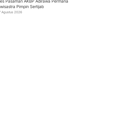
res Pasaman AKBP Adirawa Permana
isastra Pimpin Sertijab
7 Agustus 2026