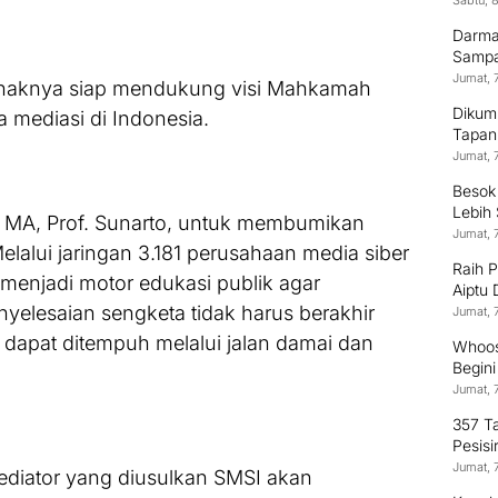
Sabtu, 
Darma
Sampai
Jumat, 
pihaknya siap mendukung visi Mahkamah
Dikum
ediasi di Indonesia.
Tapan
Jumat, 
Besok
Lebih
a MA, Prof. Sunarto, untuk membumikan
Jumat, 
elalui jaringan 3.181 perusahaan media siber
Raih 
 menjadi motor edukasi publik agar
Aiptu
Terus
lesaian sengketa tidak harus berakhir
Jumat, 
 dapat ditempuh melalui jalan damai dan
Whoos
Begin
Jumat, 
357 T
Pesisi
Jumat, 
ediator yang diusulkan SMSI akan