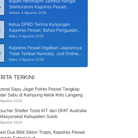
Bupati Hendrajoni Sambut Hangat
4
Silahturahmi Kapolres Pessel
Bersama PJU
Selasa, 4 Agustus 2026
Ketua DPRD Terima Kunjungan
5
Kapolres Pessel, Bahas Penguatan
Kerjasama Hankamtibmas
Rabu, 5 Agustus 2026
Kapolres Pessel Ingatkan Jajarannya
6
Tidak Terlibat Narkoba, Judi Online
dan KDRT
Rabu, 5 Agustus 2026
RITA TERKINI
psnal Sapu Jagat Polres Pessel Tangkap
dar Sabu di Kampung Kelok Koto Langang
 Agustus 2026
ucher Shelter Tools KIT dari DFAT Australia
 Masyarakat Kabupaten Solok.
 Agustus 2026
pasi Dua Bibit Siklon Tropis, Kapolres Pessel
rmada Satpolairud