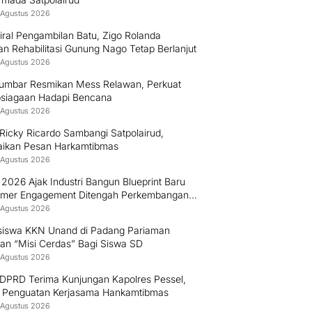
 Agustus 2026
iral Pengambilan Batu, Zigo Rolanda
an Rehabilitasi Gunung Nago Tetap Berlanjut
 Agustus 2026
umbar Resmikan Mess Relawan, Perkuat
psiagaan Hadapi Bencana
 Agustus 2026
Ricky Ricardo Sambangi Satpolairud,
ikan Pesan Harkamtibmas
 Agustus 2026
026 Ajak Industri Bangun Blueprint Baru
mer Engagement Ditengah Perkembangan
logi dan Perubahan Perilaku Konsumen
 Agustus 2026
iswa KKN Unand di Padang Pariaman
an “Misi Cerdas” Bagi Siswa SD
 Agustus 2026
 DPRD Terima Kunjungan Kapolres Pessel,
 Penguatan Kerjasama Hankamtibmas
 Agustus 2026