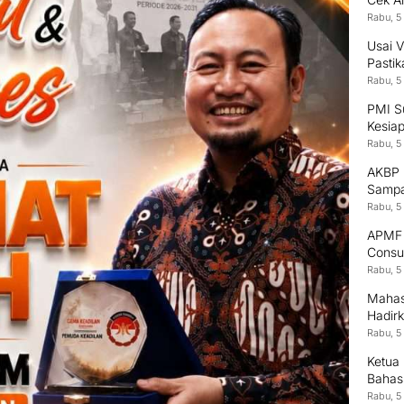
Rabu, 5
Usai V
Pastik
Rabu, 5
PMI S
Kesia
Rabu, 5
AKBP 
Sampa
Rabu, 5
APMF 2
Consu
Tekno
Rabu, 5
Mahas
Hadirk
Rabu, 5
Ketua
Bahas
Rabu, 5