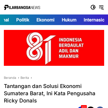
Langsung
ke
konten
onal
Politik
Ekonomi
Hukum
Internasion
Beranda
Berita
Tantangan dan Solusi Ekonomi
Sumatera Barat, Ini Kata Pengusaha
Ricky Donals
400