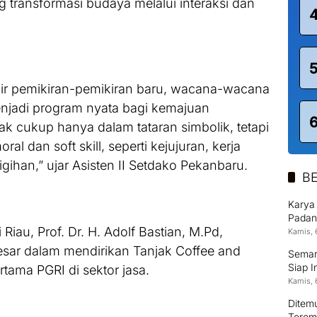
g transformasi budaya melalui interaksi dan
lahir pemikiran-pemikiran baru, wacana-wacana
 menjadi program nyata bagi kemajuan
k cukup hanya dalam tataran simbolik, tetapi
al dan soft skill, seperti kejujuran, kerja
gihan,” ujar Asisten II Setdako Pekanbaru.
BE
Karya
Padan
Riau, Prof. Dr. H. Adolf Bastian, M.Pd,
Kamis, 
ar dalam mendirikan Tanjak Coffee and
Semara
Siap I
tama PGRI di sektor jasa.
Kamis, 
Ditem
Terom