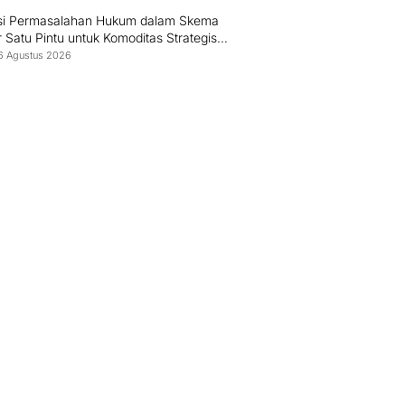
si Permasalahan Hukum dalam Skema
 Satu Pintu untuk Komoditas Strategis
esia
6 Agustus 2026