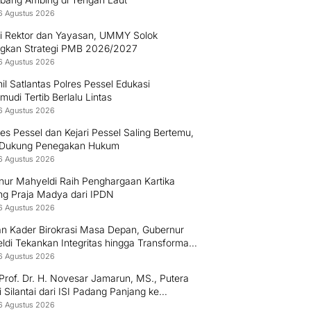
6 Agustus 2026
gi Rektor dan Yayasan, UMMY Solok
gkan Strategi PMB 2026/2027
6 Agustus 2026
il Satlantas Polres Pessel Edukasi
udi Tertib Berlalu Lintas
6 Agustus 2026
es Pessel dan Kejari Pessel Saling Bertemu,
 Dukung Penegakan Hukum
6 Agustus 2026
nur Mahyeldi Raih Penghargaan Kartika
g Praja Madya dari IPDN
6 Agustus 2026
an Kader Birokrasi Masa Depan, Gubernur
di Tekankan Integritas hingga Transformasi
l Kepada Praja IPDN Asal Sumbar
6 Agustus 2026
Prof. Dr. H. Novesar Jamarun, MS., Putera
 Silantai dari ISI Padang Panjang ke
rsitas Dharma Andalas
6 Agustus 2026