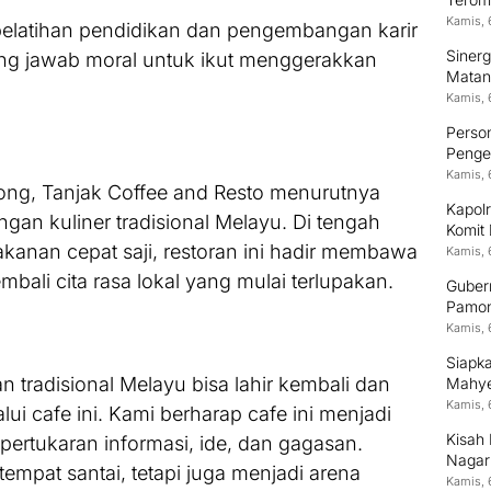
Kamis, 
pelatihan pendidikan dan pengembangan karir
Siner
ung jawab moral untuk ikut menggerakkan
Matan
.
Kamis, 
Person
Pengem
Kamis, 
ong, Tanjak Coffee and Resto menurutnya
Kapolr
an kuliner tradisional Melayu. Di tengah
Komit
nan cepat saji, restoran ini hadir membawa
Kamis, 
bali cita rasa lokal yang mulai terlupakan.
Guber
Pamon
Kamis, 
Siapk
tradisional Melayu bisa lahir kembali dan
Mahyel
Digita
Kamis, 
ui cafe ini. Kami berharap cafe ini menjadi
Kisah 
ertukaran informasi, ide, dan gagasan.
Nagari
empat santai, tetapi juga menjadi arena
Unive
Kamis, 