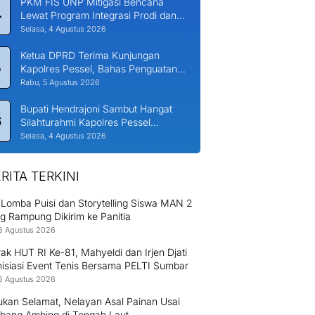
PKM FIS UNP Mitigasi Bencana
4
Lewat Program Integrasi Prodi dan
Nagari di Padang Laweh Malalo
Selasa, 4 Agustus 2026
Ketua DPRD Terima Kunjungan
5
Kapolres Pessel, Bahas Penguatan
Kerjasama Hankamtibmas
Rabu, 5 Agustus 2026
Bupati Hendrajoni Sambut Hangat
6
Silahturahmi Kapolres Pessel
Bersama PJU
Selasa, 4 Agustus 2026
RITA TERKINI
 Lomba Puisi dan Storytelling Siswa MAN 2
g Rampung Dikirim ke Panitia
6 Agustus 2026
k HUT RI Ke-81, Mahyeldi dan Irjen Djati
nisiasi Event Tenis Bersama PELTI Sumbar
6 Agustus 2026
ukan Selamat, Nelayan Asal Painan Usai
bang Ambing di Tengah Laut