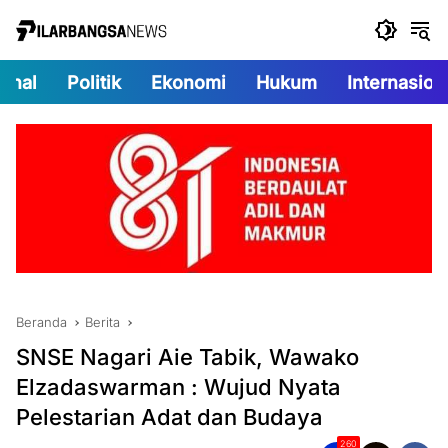
Langsung
ke
konten
onal
Politik
Ekonomi
Hukum
Internasion
Beranda
Berita
SNSE Nagari Aie Tabik, Wawako
Elzadaswarman : Wujud Nyata
Pelestarian Adat dan Budaya
260