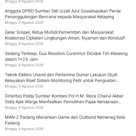
Minggu, 9 Agustus 2026
Anggota DPRD Sumbar Sitti Izzati Aziz Sosialisasikan Perda
Penanggulangan Bencana kepada Masyarakat Ketaping
Minggu, 9 Agustus 2026
Gelar Sosper, Ketua Muhidi:Pemerintah dan Masyarakat
Kolaborasi Ciptakan Lingkungan Aman, Nyaman dan Kondusif
Minggu, 9 Agustus 2026
Sedang Terlelap, Dua Residivis Curanmor Diciduk Tim Klewang
dalam 1×24 Jam
Minggu, 9 Agustus 2026
Teknik Elektro Unand dan Pertamina Dumai Lakukan Studi
Kelayakan Riset Sistem Monitoring Petir untuk Penguatan
Keamanan Industri
Minggu, 9 Agustus 2026
Dirlantas Polda Sumbar Kombes Pol H.M. Reza Chairul Akbar
Sidiq Ajak Warga Manfaatkan Pemutihan Pajak Kendaraan
hingga 31 Desember 2026
Minggu, 9 Agustus 2026
MAN 2 Padang Meriahkan Game dan Outbond Kemenag Kota
Padang
Minggu, 9 Agustus 2026