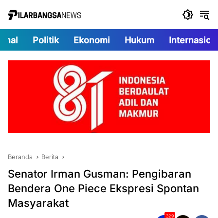
Langsung
ke
konten
onal
Politik
Ekonomi
Hukum
Internasion
Beranda
Berita
Senator Irman Gusman: Pengibaran
Bendera One Piece Ekspresi Spontan
Masyarakat
329