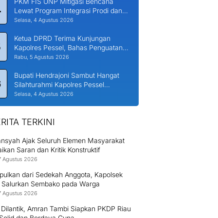
PKM FIS UNP Mitigasi Bencana
4
Lewat Program Integrasi Prodi dan
Nagari di Padang Laweh Malalo
Selasa, 4 Agustus 2026
Ketua DPRD Terima Kunjungan
5
Kapolres Pessel, Bahas Penguatan
Kerjasama Hankamtibmas
Rabu, 5 Agustus 2026
Bupati Hendrajoni Sambut Hangat
6
Silahturahmi Kapolres Pessel
Bersama PJU
Selasa, 4 Agustus 2026
RITA TERKINI
nsyah Ajak Seluruh Elemen Masyarakat
kan Saran dan Kritik Konstruktif
7 Agustus 2026
pulkan dari Sedekah Anggota, Kapolsek
 Salurkan Sembako pada Warga
7 Agustus 2026
 Dilantik, Amran Tambi Siapkan PKDP Riau
 Solid dan Berdaya Guna