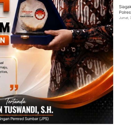
Siagak
Polre
Jumat, 