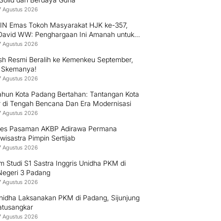
7 Agustus 2026
PIN Emas Tokoh Masyarakat HJK ke-357,
 David WW: Penghargaan Ini Amanah untuk
 Mengabdi kepada Warga Padang
7 Agustus 2026
h Resmi Beralih ke Kemenkeu September,
i Skemanya!
7 Agustus 2026
ahun Kota Padang Bertahan: Tantangan Kota
r di Tengah Bencana Dan Era Modernisasi
7 Agustus 2026
res Pasaman AKBP Adirawa Permana
isastra Pimpin Sertijab
7 Agustus 2026
 Studi S1 Sastra Inggris Unidha PKM di
egeri 3 Padang
7 Agustus 2026
nidha Laksanakan PKM di Padang, Sijunjung
atusangkar
7 Agustus 2026