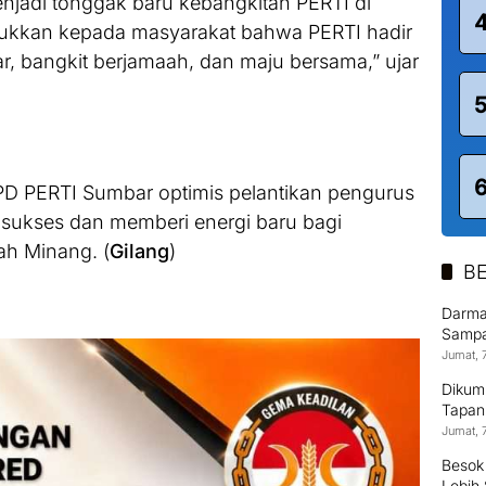
enjadi tonggak baru kebangkitan PERTI di
njukkan kepada masyarakat bahwa PERTI hadir
r, bangkit berjamaah, dan maju bersama,” ujar
D PERTI Sumbar optimis pelantikan pengurus
 sukses dan memberi energi baru bagi
ah Minang. (
Gilang
)
BE
Darma
Sampai
Jumat, 
Dikum
Tapan
Jumat, 
Besok
Lebih