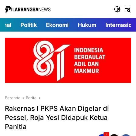
Langsung
ke
konten
onal
Politik
Ekonomi
Hukum
Internasion
Beranda
Berita
Rakernas I PKPS Akan Digelar di
Pessel, Roja Yesi Didapuk Ketua
Panitia
171