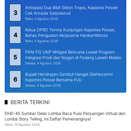
Siswa MAN 2 Padang Juara Liga Nusantara Sumbar, Siap
Tampil di Tingkat Nasional
Senin, 10 Agustus 2026
Darmansyah, S.IP Sampaikan Harapan Permata Batam Jadi
Organisasi Profesional
Minggu, 9 Agustus 2026
Pecinta Balap Motor di Painan Rindukan Ajang Road Race
Minggu, 9 Agustus 2026
Mojok di Tempat Sepi, Satu Sejoli Dicokok Pol PP Pessel
Minggu, 9 Agustus 2026
Wakapolres Kompol Syafrizen, SH. Ingatkan Personil Agar
Pedomani 10 Program Commander Wish Kapolda Sumbar
Minggu, 9 Agustus 2026
Antisipasi Ganguan Kamtibmas, Polsek BAB Tapan Tingkatkan
Patroli Wilayah
Minggu, 9 Agustus 2026
Ali Muda Sosialisasikan Perda Pemberdayaan Masyarakat dan
Pemerintahan Nagari di Lembah Melintang Pasbar
Minggu, 9 Agustus 2026