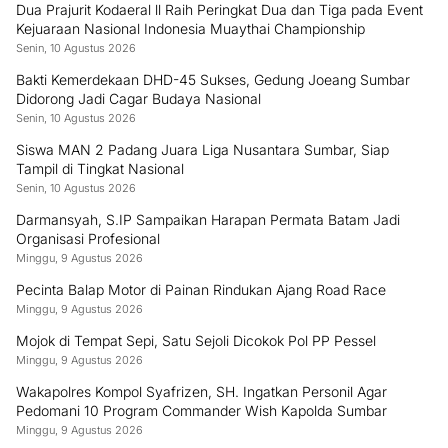
Tentang Kami
Redaksi
Kontak
Pedoman Media Siber
Privacy Policy
©2025 -
Pilarbangsanews.id
| Developed by Sumbarweb.com