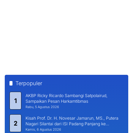
Rabu, 5 Agustus 2026
PKM FIS UNP Mitigasi Bencana Lewat Program
5
Integrasi Prodi dan Nagari di Padang Laweh Malalo
Selasa, 4 Agustus 2026
Bupati Hendrajoni Sambut Hangat Silahturahmi
6
Kapolres Pessel Bersama PJU
Selasa, 4 Agustus 2026
BERITA TERKINI
DHD-45 Sumbar Gelar Lomba Baca Puisi Perjuangan Virtual dan
Lomba Story Telling, Ini Daftar Pemenangnya!
Senin, 10 Agustus 2026
Dua Prajurit Kodaeral ll Raih Peringkat Dua dan Tiga pada Event
Kejuaraan Nasional Indonesia Muaythai Championship
Senin, 10 Agustus 2026
Bakti Kemerdekaan DHD-45 Sukses, Gedung Joeang Sumbar
Didorong Jadi Cagar Budaya Nasional
Senin, 10 Agustus 2026