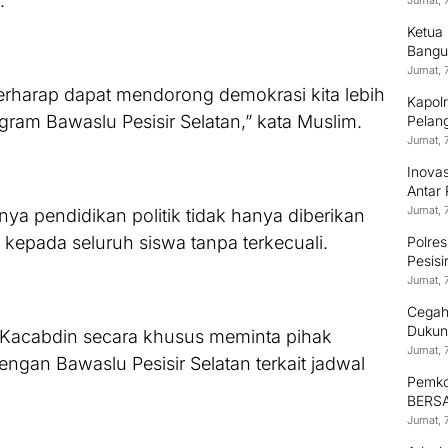
.
Jumat, 
Ketua
Bangu
Lingk
Jumat, 
rharap dapat mendorong demokrasi kita lebih
Kapol
ram Bawaslu Pesisir Selatan,” kata Muslim.
Pelang
Jumat, 
Inova
Antar
Jumat, 
a pendidikan politik tidak hanya diberikan
a kepada seluruh siswa tanpa terkecuali.
Polres
Pesisi
Jumat, 
Cegah
Dukun
, Kacabdin secara khusus meminta pihak
Jumat, 
ngan Bawaslu Pesisir Selatan terkait jadwal
Pemko
BERSA
Pekar
Jumat, 