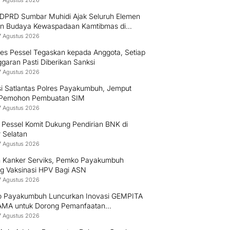
7 Agustus 2026
 DPRD Sumbar Muhidi Ajak Seluruh Elemen
n Budaya Kewaspadaan Kamtibmas di
ungan Masyarakat
7 Agustus 2026
res Pessel Tegaskan kepada Anggota, Setiap
garan Pasti Diberikan Sanksi
7 Agustus 2026
si Satlantas Polres Payakumbuh, Jemput
 Pemohon Pembuatan SIM
7 Agustus 2026
 Pessel Komit Dukung Pendirian BNK di
r Selatan
7 Agustus 2026
 Kanker Serviks, Pemko Payakumbuh
g Vaksinasi HPV Bagi ASN
7 Agustus 2026
 Payakumbuh Luncurkan Inovasi GEMPITA
MA untuk Dorong Pemanfaatan
angan
7 Agustus 2026