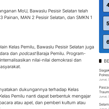
nganan MoU, Bawaslu Pesisir Selatan telah
3 Painan, MAN 2 Pesisir Selatan, dan SMKN 1
elain Kelas Pemilu, Bawaslu Pesisir Selatan juga
udara dan
podcast
Baraja Pemilu. Program-
ternalisasikan nilai-nilai demokrasi dan
BE
asyarakat.
Siagak
Polre
Jumat, 
Pasca
enyatakan dukungannya terhadap Kelas
Trauma
 Kelas Pemilu nanti dapat berbentuk mengajar
Jumat, 
acara atau apel, dan pemberi kultum atau
‎Selam