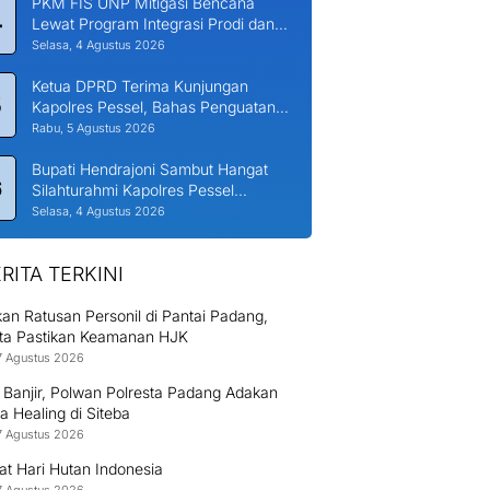
PKM FIS UNP Mitigasi Bencana
4
Lewat Program Integrasi Prodi dan
Nagari di Padang Laweh Malalo
Selasa, 4 Agustus 2026
Ketua DPRD Terima Kunjungan
5
Kapolres Pessel, Bahas Penguatan
Kerjasama Hankamtibmas
Rabu, 5 Agustus 2026
Bupati Hendrajoni Sambut Hangat
6
Silahturahmi Kapolres Pessel
Bersama PJU
Selasa, 4 Agustus 2026
RITA TERKINI
an Ratusan Personil di Pantai Padang,
sta Pastikan Keamanan HJK
7 Agustus 2026
 Banjir, Polwan Polresta Padang Adakan
 Healing di Siteba
7 Agustus 2026
at Hari Hutan Indonesia