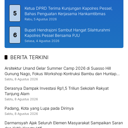
Ketua DPRD Terima Kunjungan Kapolres Pessel,
5
Bahas Penguatan Kerjasama Hankamtibmas
Rabu, 5 Agustus 2026
Bupati Hendrajoni Sambut Hangat Silahturahmi
6
Kapolres Pessel Bersama PJU
Selasa, 4 Agustus 2026
BERITA TERKINI
Arsitektur Unand Gelar Summer Camp 2026 di Suasso Hill
Gunung Nago, Fokus Workshop Kontruksi Bambu dan Huntap
Kayu
Sabtu, 8 Agustus 2026
Derasnya Dampak Investasi Rp1,5 Triliun Sekolah Rakyat
Tanjung Alam
Sabtu, 8 Agustus 2026
Padang, Kota yang Lupa pada Dirinya
Sabtu, 8 Agustus 2026
Darmansyah Ajak Seluruh Elemen Masyarakat Sampaikan Saran