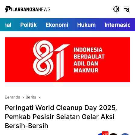
Langsung
ke
konten
onal
Politik
Ekonomi
Hukum
Internasion
Beranda
Berita
Peringati World Cleanup Day 2025,
Pemkab Pesisir Selatan Gelar Aksi
Bersih-Bersih
269