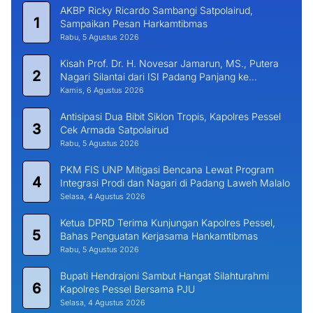
AKBP Ricky Ricardo Sambangi Satpolairud,
1
Sampaikan Pesan Harkamtibmas
Rabu, 5 Agustus 2026
Kisah Prof. Dr. H. Novesar Jamarun, MS., Putera
2
Nagari Silantai dari ISI Padang Panjang ke
Universitas Dharma Andalas
Kamis, 6 Agustus 2026
Antisipasi Dua Bibit Siklon Tropis, Kapolres Pessel
3
Cek Armada Satpolairud
Rabu, 5 Agustus 2026
PKM FIS UNP Mitigasi Bencana Lewat Program
4
Integrasi Prodi dan Nagari di Padang Laweh Malalo
Selasa, 4 Agustus 2026
Ketua DPRD Terima Kunjungan Kapolres Pessel,
5
Bahas Penguatan Kerjasama Hankamtibmas
Rabu, 5 Agustus 2026
Bupati Hendrajoni Sambut Hangat Silahturahmi
6
Kapolres Pessel Bersama PJU
Selasa, 4 Agustus 2026