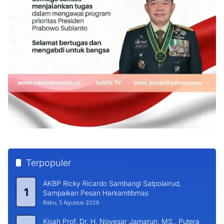
Terpopuler
AKBP Ricky Ricardo Sambangi Satpolairud,
1
Sampaikan Pesan Harkamtibmas
Rabu, 5 Agustus 2026
Kisah Prof. Dr. H. Novesar Jamarun, MS., Putera