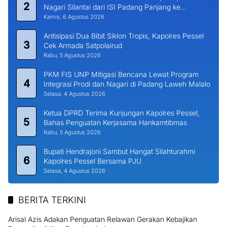
2
Nagari Silantai dari ISI Padang Panjang ke
Universitas Dharma Andalas
Kamis, 6 Agustus 2026
Antisipasi Dua Bibit Siklon Tropis, Kapolres Pessel
3
Cek Armada Satpolairud
Rabu, 5 Agustus 2026
PKM FIS UNP Mitigasi Bencana Lewat Program
4
Integrasi Prodi dan Nagari di Padang Laweh Malalo
Selasa, 4 Agustus 2026
Ketua DPRD Terima Kunjungan Kapolres Pessel,
5
Bahas Penguatan Kerjasama Hankamtibmas
Rabu, 5 Agustus 2026
Bupati Hendrajoni Sambut Hangat Silahturahmi
6
Kapolres Pessel Bersama PJU
Selasa, 4 Agustus 2026
BERITA TERKINI
Arisal Azis Adakan Penguatan Relawan Gerakan Kebajikan