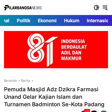
Langsung
ke
konten
onal
Politik
Ekonomi
Hukum
Internasion
Beranda
Berita
Pemuda Masjid Adz Dzikra Farmasi
Unand Gelar Kajian Islam dan
Turnamen Badminton Se-Kota Padang
285