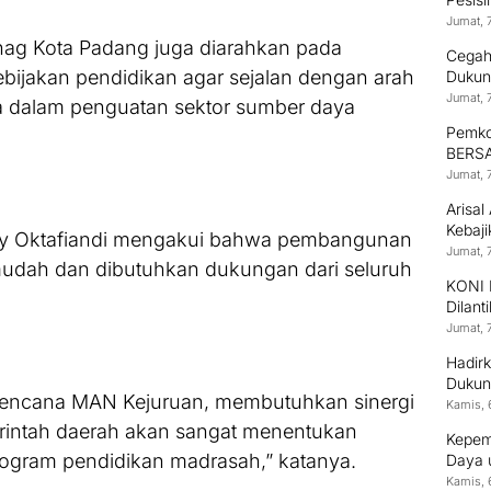
Jumat, 
ag Kota Padang juga diarahkan pada
Cegah
bijakan pendidikan agar sejalan dengan arah
Dukun
Jumat, 
 dalam penguatan sektor sumber daya
Pemko
BERSA
Pekar
Jumat, 
Arisa
Kebaj
dy Oktafiandi mengakui bahwa pembangunan
Jumat, 
udah dan dibutuhkan dukungan dari seluruh
KONI 
Dilant
Jumat, 
Hadirk
Dukun
rencana MAN Kejuruan, membutuhkan sinergi
Kamis, 
erintah daerah akan sangat menentukan
Kepem
rogram pendidikan madrasah,” katanya.
Daya 
Kamis, 