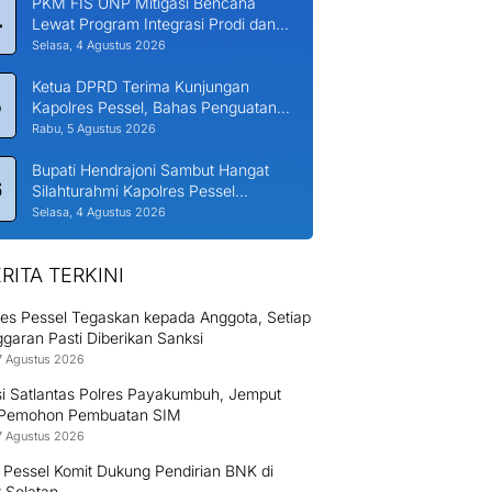
PKM FIS UNP Mitigasi Bencana
4
Lewat Program Integrasi Prodi dan
Nagari di Padang Laweh Malalo
Selasa, 4 Agustus 2026
Ketua DPRD Terima Kunjungan
5
Kapolres Pessel, Bahas Penguatan
Kerjasama Hankamtibmas
Rabu, 5 Agustus 2026
Bupati Hendrajoni Sambut Hangat
6
Silahturahmi Kapolres Pessel
Bersama PJU
Selasa, 4 Agustus 2026
RITA TERKINI
res Pessel Tegaskan kepada Anggota, Setiap
garan Pasti Diberikan Sanksi
7 Agustus 2026
si Satlantas Polres Payakumbuh, Jemput
 Pemohon Pembuatan SIM
7 Agustus 2026
 Pessel Komit Dukung Pendirian BNK di
r Selatan