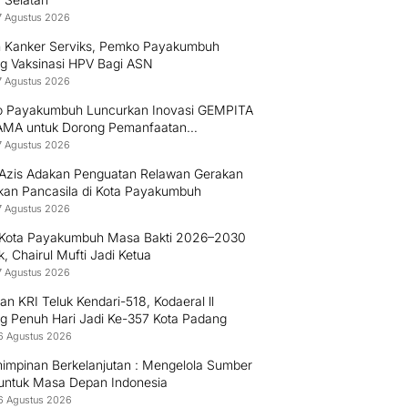
7 Agustus 2026
 Kanker Serviks, Pemko Payakumbuh
g Vaksinasi HPV Bagi ASN
7 Agustus 2026
 Payakumbuh Luncurkan Inovasi GEMPITA
MA untuk Dorong Pemanfaatan
angan
7 Agustus 2026
l Azis Adakan Penguatan Relawan Gerakan
ikan Pancasila di Kota Payakumbuh
7 Agustus 2026
Kota Payakumbuh Masa Bakti 2026–2030
ik, Chairul Mufti Jadi Ketua
7 Agustus 2026
an KRI Teluk Kendari-518, Kodaeral ll
g Penuh Hari Jadi Ke-357 Kota Padang
6 Agustus 2026
impinan Berkelanjutan : Mengelola Sumber
untuk Masa Depan Indonesia
6 Agustus 2026