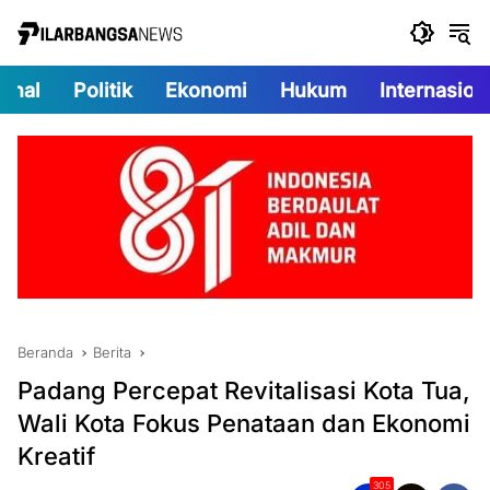
Langsung
ke
konten
onal
Politik
Ekonomi
Hukum
Internasion
Beranda
Berita
Padang Percepat Revitalisasi Kota Tua,
Wali Kota Fokus Penataan dan Ekonomi
Kreatif
305