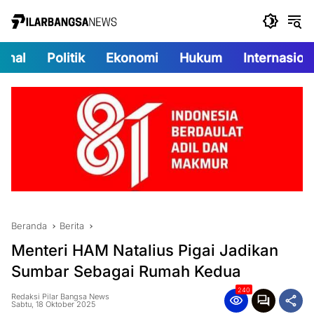
Langsung
ke
konten
onal
Politik
Ekonomi
Hukum
Internasion
Beranda
Berita
Menteri HAM Natalius Pigai Jadikan
Sumbar Sebagai Rumah Kedua
240
Redaksi Pilar Bangsa News
Sabtu, 18 Oktober 2025