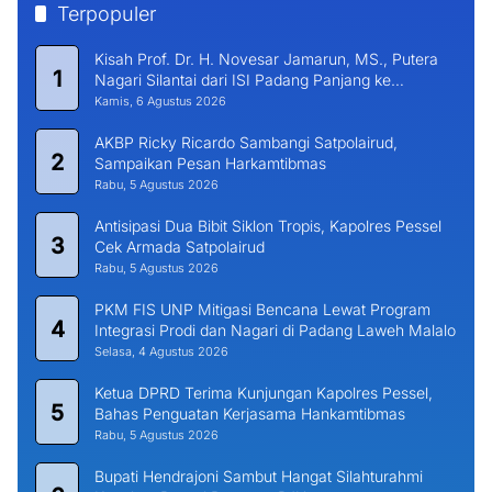
Terpopuler
Kisah Prof. Dr. H. Novesar Jamarun, MS., Putera
1
Nagari Silantai dari ISI Padang Panjang ke
Universitas Dharma Andalas
Kamis, 6 Agustus 2026
AKBP Ricky Ricardo Sambangi Satpolairud,
2
Sampaikan Pesan Harkamtibmas
Rabu, 5 Agustus 2026
Antisipasi Dua Bibit Siklon Tropis, Kapolres Pessel
3
Cek Armada Satpolairud
Rabu, 5 Agustus 2026
PKM FIS UNP Mitigasi Bencana Lewat Program
4
Integrasi Prodi dan Nagari di Padang Laweh Malalo
Selasa, 4 Agustus 2026
Ketua DPRD Terima Kunjungan Kapolres Pessel,
5
Bahas Penguatan Kerjasama Hankamtibmas
Rabu, 5 Agustus 2026
Bupati Hendrajoni Sambut Hangat Silahturahmi