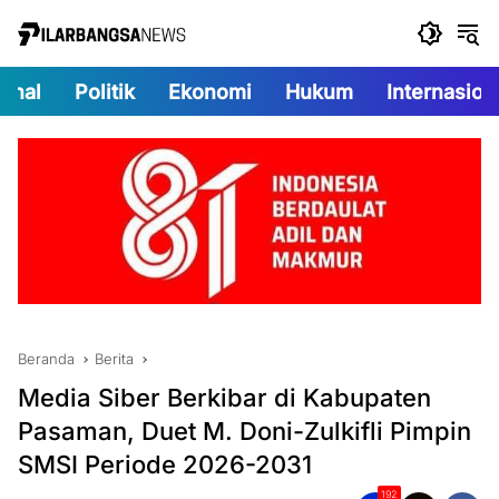
Langsung
ke
konten
onal
Politik
Ekonomi
Hukum
Internasion
Beranda
Berita
Media Siber Berkibar di Kabupaten
Pasaman, Duet M. Doni-Zulkifli Pimpin
SMSI Periode 2026-2031
192