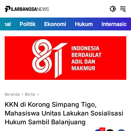
Langsung
ke
konten
onal
Politik
Ekonomi
Hukum
Internasion
Beranda
Berita
KKN di Korong Simpang Tigo,
Mahasiswa Unitas Lakukan Sosialisasi
Hukum Sambil Balanjuang
361