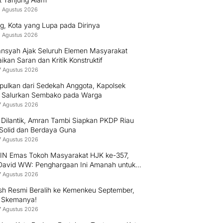
8 Agustus 2026
g, Kota yang Lupa pada Dirinya
8 Agustus 2026
nsyah Ajak Seluruh Elemen Masyarakat
kan Saran dan Kritik Konstruktif
7 Agustus 2026
pulkan dari Sedekah Anggota, Kapolsek
 Salurkan Sembako pada Warga
7 Agustus 2026
 Dilantik, Amran Tambi Siapkan PKDP Riau
 Solid dan Berdaya Guna
7 Agustus 2026
PIN Emas Tokoh Masyarakat HJK ke-357,
 David WW: Penghargaan Ini Amanah untuk
 Mengabdi kepada Warga Padang
7 Agustus 2026
h Resmi Beralih ke Kemenkeu September,
i Skemanya!
7 Agustus 2026