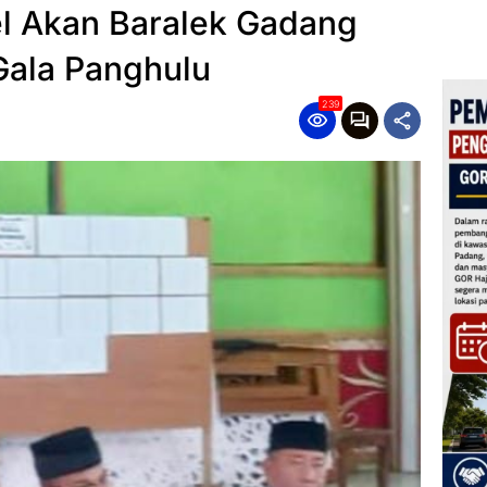
l Akan Baralek Gadang
Gala Panghulu
239