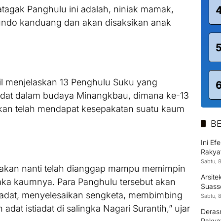
atagak Panghulu ini adalah, niniak mamak,
bundo kanduang dan akan disaksikan anak
il menjelaskan 13 Penghulu Suku yang
adat dalam budaya Minangkbau, dimana ke-13
kan telah mendapat kesepakatan suatu kaum
BE
Ini Ef
Rakya
Sabtu, 
wakan nanti telah dianggap mampu memimpin
Arsit
aka kaumnya. Para Panghulu tersebut akan
Suass
adat, menyelesaikan sengketa, membimbing
Kontr
Sabtu, 
at istiadat di salingka Nagari Surantih,” ujar
Derasn
Rakya