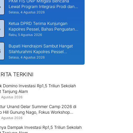
PKM FIS UNP Mitigasi Bencana
4
Lewat Program Integrasi Prodi dan
Nagari di Padang Laweh Malalo
Selasa, 4 Agustus 2026
Ketua DPRD Terima Kunjungan
5
Kapolres Pessel, Bahas Penguatan
Kerjasama Hankamtibmas
Rabu, 5 Agustus 2026
Bupati Hendrajoni Sambut Hangat
6
Silahturahmi Kapolres Pessel
Bersama PJU
Selasa, 4 Agustus 2026
RITA TERKINI
ek Domino Investasi Rp1,5 Triliun Sekolah
t Tanjung Alam
8 Agustus 2026
ektur Unand Gelar Summer Camp 2026 di
o Hill Gunung Nago, Fokus Workshop
uksi Bambu dan Huntap Kayu
8 Agustus 2026
ya Dampak Investasi Rp1,5 Triliun Sekolah
t Tanjung Alam