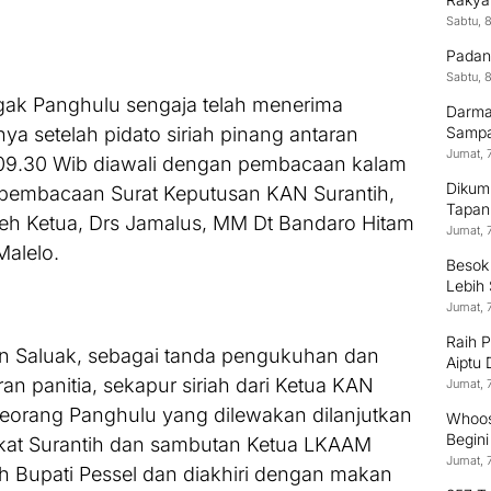
Sabtu, 
Padan
Sabtu, 
agak Panghulu sengaja telah menerima
Darma
 setelah pidato siriah pinang antaran
Sampai
Jumat, 
l 09.30 Wib diawali dengan pembacaan kalam
Dikum
n pembacaan Surat Keputusan KAN Surantih,
Tapan
eh Ketua, Drs Jamalus, MM Dt Bandaro Hitam
Jumat, 
alelo.
Besok
Lebih
Jumat, 
Raih 
n Saluak, sebagai tanda pengukuhan dan
Aiptu
ran panitia, sekapur siriah dari Ketua KAN
Terus
Jumat, 
 seorang Panghulu yang dilewakan dilanjutkan
Whoos
Begin
at Surantih dan sambutan Ketua LKAAM
Jumat, 
h Bupati Pessel dan diakhiri dengan makan