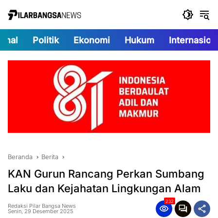
Langsung
ke
konten
onal
Politik
Ekonomi
Hukum
Internasion
Beranda
Berita
KAN Gurun Rancang Perkan Sumbang
Laku dan Kejahatan Lingkungan Alam
232
Redaksi Pilar Bangsa News
Senin, 29 Desember 2025