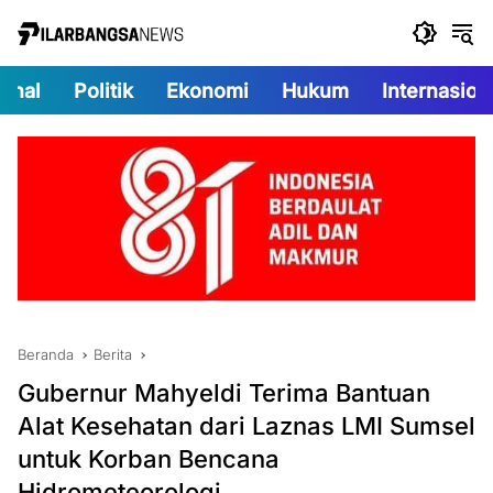
Langsung
ke
konten
onal
Politik
Ekonomi
Hukum
Internasion
Beranda
Berita
Gubernur Mahyeldi Terima Bantuan
Alat Kesehatan dari Laznas LMI Sumsel
untuk Korban Bencana
Hidrometeorologi