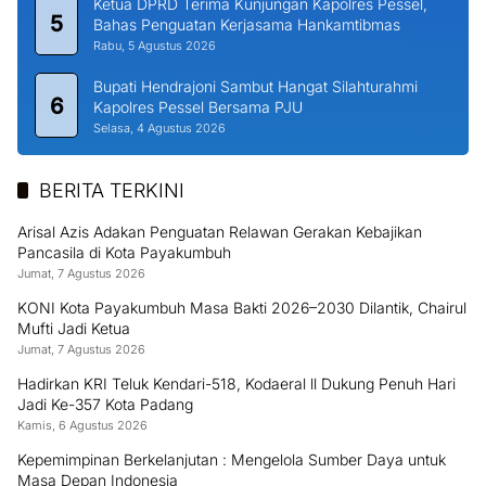
Ketua DPRD Terima Kunjungan Kapolres Pessel,
5
Bahas Penguatan Kerjasama Hankamtibmas
Rabu, 5 Agustus 2026
Bupati Hendrajoni Sambut Hangat Silahturahmi
6
Kapolres Pessel Bersama PJU
Selasa, 4 Agustus 2026
BERITA TERKINI
Arisal Azis Adakan Penguatan Relawan Gerakan Kebajikan
Pancasila di Kota Payakumbuh
Jumat, 7 Agustus 2026
KONI Kota Payakumbuh Masa Bakti 2026–2030 Dilantik, Chairul
Mufti Jadi Ketua
Jumat, 7 Agustus 2026
Hadirkan KRI Teluk Kendari-518, Kodaeral ll Dukung Penuh Hari
Jadi Ke-357 Kota Padang
Kamis, 6 Agustus 2026
Kepemimpinan Berkelanjutan : Mengelola Sumber Daya untuk
Masa Depan Indonesia