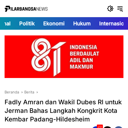
Langsung
ke
konten
onal
Politik
Ekonomi
Hukum
Internasion
Beranda
Berita
Fadly Amran dan Wakil Dubes RI untuk
Jerman Bahas Langkah Kongkrit Kota
Kembar Padang-Hildesheim
251