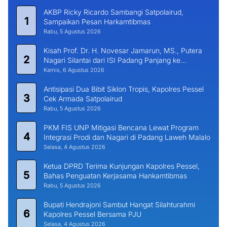
AKBP Ricky Ricardo Sambangi Satpolairud,
1
Sampaikan Pesan Harkamtibmas
Rabu, 5 Agustus 2026
Kisah Prof. Dr. H. Novesar Jamarun, MS., Putera
2
Nagari Silantai dari ISI Padang Panjang ke
Universitas Dharma Andalas
Kamis, 6 Agustus 2026
Antisipasi Dua Bibit Siklon Tropis, Kapolres Pessel
3
Cek Armada Satpolairud
Rabu, 5 Agustus 2026
PKM FIS UNP Mitigasi Bencana Lewat Program
4
Integrasi Prodi dan Nagari di Padang Laweh Malalo
Selasa, 4 Agustus 2026
Ketua DPRD Terima Kunjungan Kapolres Pessel,
5
Bahas Penguatan Kerjasama Hankamtibmas
Rabu, 5 Agustus 2026
Bupati Hendrajoni Sambut Hangat Silahturahmi
6
Kapolres Pessel Bersama PJU
Selasa, 4 Agustus 2026