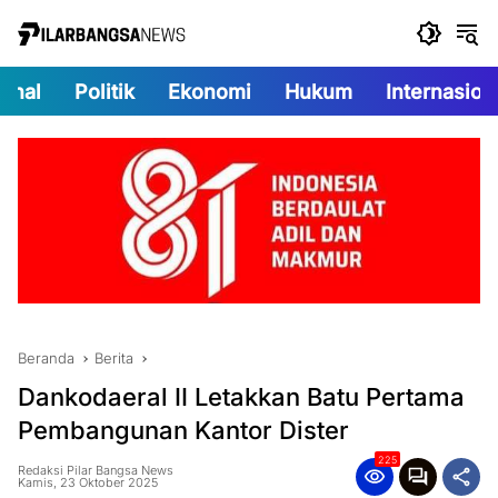
Langsung
ke
konten
onal
Politik
Ekonomi
Hukum
Internasion
Beranda
Berita
Dankodaeral II Letakkan Batu Pertama
Pembangunan Kantor Dister
225
Redaksi Pilar Bangsa News
Kamis, 23 Oktober 2025