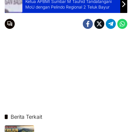
Ketua APBMI Sumbar M Tauhid Tandatangani
MoU dengan Pelindo Regional 2 Teluk Bayur
Berita Terkait