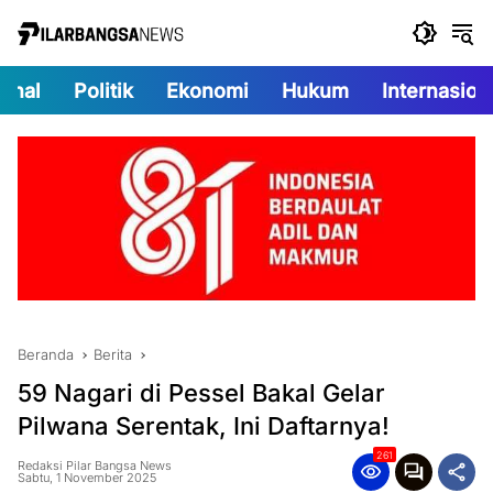
Langsung
ke
konten
onal
Politik
Ekonomi
Hukum
Internasion
Beranda
Berita
59 Nagari di Pessel Bakal Gelar
Pilwana Serentak, Ini Daftarnya!
261
Redaksi Pilar Bangsa News
Sabtu, 1 November 2025