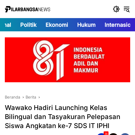
Langsung
ke
konten
onal
Politik
Ekonomi
Hukum
Internasion
Beranda
Berita
Wawako Hadiri Launching Kelas
Bilingual dan Tasyakuran Pelepasan
Siswa Angkatan ke-7 SDS IT IPHI
36