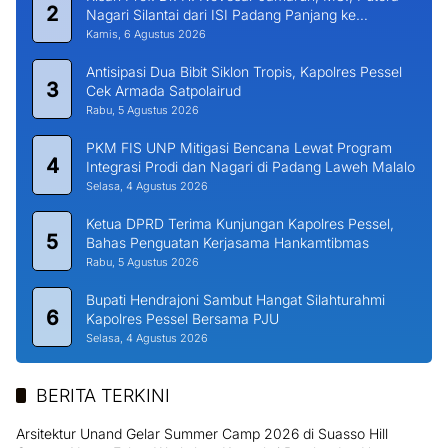
2
Nagari Silantai dari ISI Padang Panjang ke
Universitas Dharma Andalas
Kamis, 6 Agustus 2026
Antisipasi Dua Bibit Siklon Tropis, Kapolres Pessel
3
Cek Armada Satpolairud
Rabu, 5 Agustus 2026
PKM FIS UNP Mitigasi Bencana Lewat Program
4
Integrasi Prodi dan Nagari di Padang Laweh Malalo
Selasa, 4 Agustus 2026
Ketua DPRD Terima Kunjungan Kapolres Pessel,
5
Bahas Penguatan Kerjasama Hankamtibmas
Rabu, 5 Agustus 2026
Bupati Hendrajoni Sambut Hangat Silahturahmi
6
Kapolres Pessel Bersama PJU
Selasa, 4 Agustus 2026
BERITA TERKINI
Arsitektur Unand Gelar Summer Camp 2026 di Suasso Hill