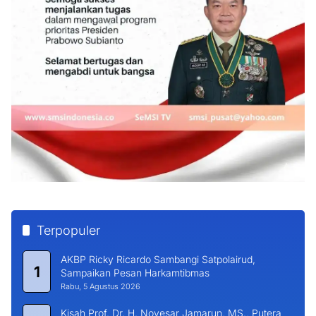
Terpopuler
AKBP Ricky Ricardo Sambangi Satpolairud,
1
Sampaikan Pesan Harkamtibmas
Rabu, 5 Agustus 2026
Kisah Prof. Dr. H. Novesar Jamarun, MS., Putera