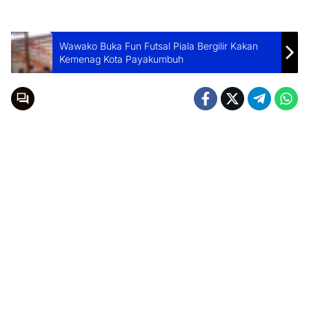
Wawako Buka Fun Futsal Piala Bergilir Kakan
Kemenag Kota Payakumbuh