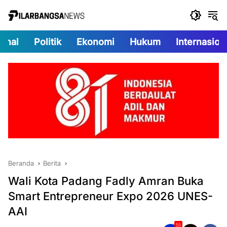
Langsung
ke
konten
onal
Politik
Ekonomi
Hukum
Internasion
Beranda
Berita
Wali Kota Padang Fadly Amran Buka
Smart Entrepreneur Expo 2026 UNES-
AAI
55