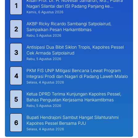
Kisah Prof. Dr. H. Novesar Jamarun, MS., Putera
1
Nagari Silantai dari ISI Padang Panjang ke
Universitas Dharma Andalas
Kamis, 6 Agustus 2026
AKBP Ricky Ricardo Sambangi Satpolairud,
2
Sampaikan Pesan Harkamtibmas
Rabu, 5 Agustus 2026
Antisipasi Dua Bibit Siklon Tropis, Kapolres Pessel
3
Cek Armada Satpolairud
Rabu, 5 Agustus 2026
PKM FIS UNP Mitigasi Bencana Lewat Program
4
Integrasi Prodi dan Nagari di Padang Laweh Malalo
Selasa, 4 Agustus 2026
Ketua DPRD Terima Kunjungan Kapolres Pessel,
5
Bahas Penguatan Kerjasama Hankamtibmas
Rabu, 5 Agustus 2026
Bupati Hendrajoni Sambut Hangat Silahturahmi
6
Kapolres Pessel Bersama PJU
Selasa, 4 Agustus 2026