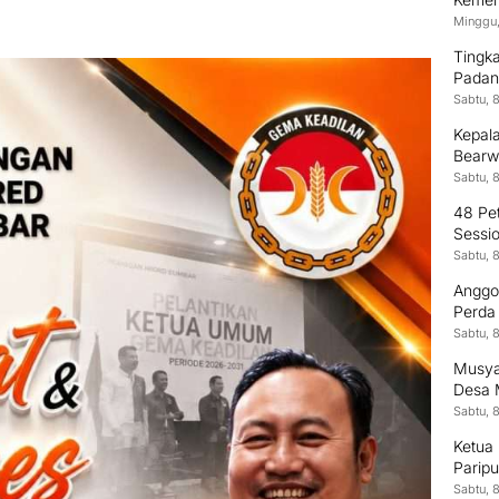
Minggu,
Tingka
Padan
SDM
Sabtu, 
Kepal
Bearw
Sabtu, 
48 Pet
Sessi
Sabtu, 
Anggo
Perda
Samp
Sabtu, 
Musya
Desa 
Sabtu, 
Ketua
Parip
Sabtu, 