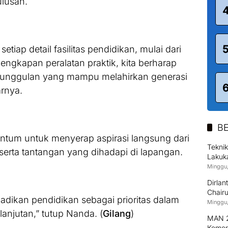
ulusan.
iap detail fasilitas pendidikan, mulai dari
engkapan peralatan praktik, kita berharap
unggulan yang mampu melahirkan generasi
arnya.
BE
ntum untuk menyerap aspirasi langsung dari
Tekni
serta tantangan yang dihadapi di lapangan.
Lakuka
Petir 
Minggu,
Dirla
Chairu
ikan pendidikan sebagai prioritas dalam
Pemut
Minggu,
2026
njutan,” tutup Nanda. (
Gilang
)
MAN 2
Kemen