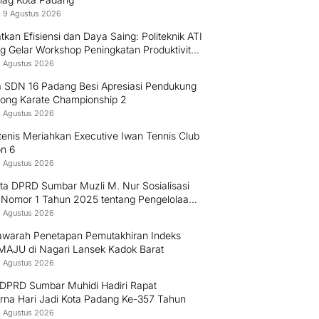
 9 Agustus 2026
tkan Efisiensi dan Daya Saing: Politeknik ATI
g Gelar Workshop Peningkatan Produktivitas
8 Agustus 2026
a SDN 16 Padang Besi Apresiasi Pendukung
ong Karate Championship 2
8 Agustus 2026
enis Meriahkan Executive Iwan Tennis Club
on 6
8 Agustus 2026
ta DPRD Sumbar Muzli M. Nur Sosialisasi
 Nomor 1 Tahun 2025 tentang Pengelolaan
ah
8 Agustus 2026
warah Penetapan Pemutakhiran Indeks
MAJU di Nagari Lansek Kadok Barat
8 Agustus 2026
 DPRD Sumbar Muhidi Hadiri Rapat
urna Hari Jadi Kota Padang Ke-357 Tahun
8 Agustus 2026