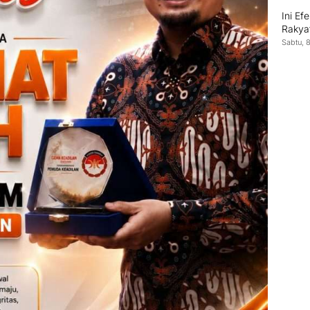
Ini Ef
Rakya
Sabtu, 