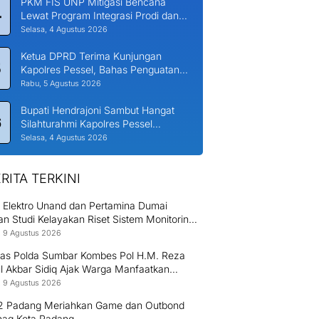
PKM FIS UNP Mitigasi Bencana
4
Lewat Program Integrasi Prodi dan
Nagari di Padang Laweh Malalo
Selasa, 4 Agustus 2026
Ketua DPRD Terima Kunjungan
5
Kapolres Pessel, Bahas Penguatan
Kerjasama Hankamtibmas
Rabu, 5 Agustus 2026
Bupati Hendrajoni Sambut Hangat
6
Silahturahmi Kapolres Pessel
Bersama PJU
Selasa, 4 Agustus 2026
RITA TERKINI
k Elektro Unand dan Pertamina Dumai
n Studi Kelayakan Riset Sistem Monitoring
untuk Penguatan Keamanan Industri
 9 Agustus 2026
ntas Polda Sumbar Kombes Pol H.M. Reza
l Akbar Sidiq Ajak Warga Manfaatkan
ihan Pajak Kendaraan hingga 31 Desember
 9 Agustus 2026
 Padang Meriahkan Game dan Outbond
ag Kota Padang