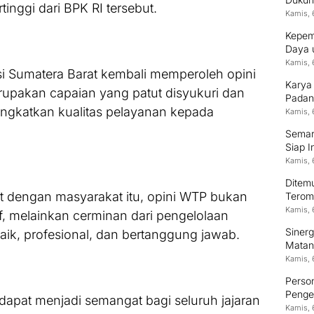
nggi dari BPK RI tersebut.
Kamis, 
Kepem
Daya 
Kamis, 
nsi Sumatera Barat kembali memperoleh opini
Karya
rupakan capaian yang patut disyukuri dan
Padan
ingkatkan kualitas pelayanan kepada
Kamis, 
Semara
Siap I
Kamis, 
Ditem
at dengan masyarakat itu, opini WTP bukan
Terom
Kamis, 
f, melainkan cerminan dari pengelolaan
Siner
ik, profesional, dan bertanggung jawab.
Matan
Kamis, 
Person
Pengem
 dapat menjadi semangat bagi seluruh jajaran
Kamis, 