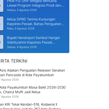
PKM FIS UNP Mitigasi Bencana
4
Lewat Program Integrasi Prodi dan
Nagari di Padang Laweh Malalo
Selasa, 4 Agustus 2026
Ketua DPRD Terima Kunjungan
5
Kapolres Pessel, Bahas Penguatan
Kerjasama Hankamtibmas
Rabu, 5 Agustus 2026
Bupati Hendrajoni Sambut Hangat
6
Silahturahmi Kapolres Pessel
Bersama PJU
Selasa, 4 Agustus 2026
RITA TERKINI
l Azis Adakan Penguatan Relawan Gerakan
ikan Pancasila di Kota Payakumbuh
7 Agustus 2026
Kota Payakumbuh Masa Bakti 2026–2030
ik, Chairul Mufti Jadi Ketua
7 Agustus 2026
an KRI Teluk Kendari-518, Kodaeral ll
g Penuh Hari Jadi Ke-357 Kota Padang