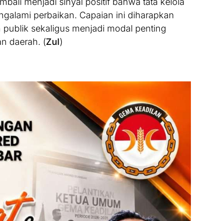
bali menjadi sinyal positif bahwa tata kelola
galami perbaikan. Capaian ini diharapkan
ublik sekaligus menjadi modal penting
 daerah. (
Zul
)