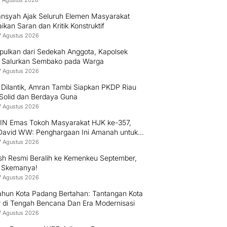
8 Agustus 2026
nsyah Ajak Seluruh Elemen Masyarakat
kan Saran dan Kritik Konstruktif
7 Agustus 2026
pulkan dari Sedekah Anggota, Kapolsek
 Salurkan Sembako pada Warga
7 Agustus 2026
 Dilantik, Amran Tambi Siapkan PKDP Riau
 Solid dan Berdaya Guna
7 Agustus 2026
PIN Emas Tokoh Masyarakat HJK ke-357,
 David WW: Penghargaan Ini Amanah untuk
 Mengabdi kepada Warga Padang
7 Agustus 2026
h Resmi Beralih ke Kemenkeu September,
i Skemanya!
7 Agustus 2026
ahun Kota Padang Bertahan: Tantangan Kota
r di Tengah Bencana Dan Era Modernisasi
7 Agustus 2026