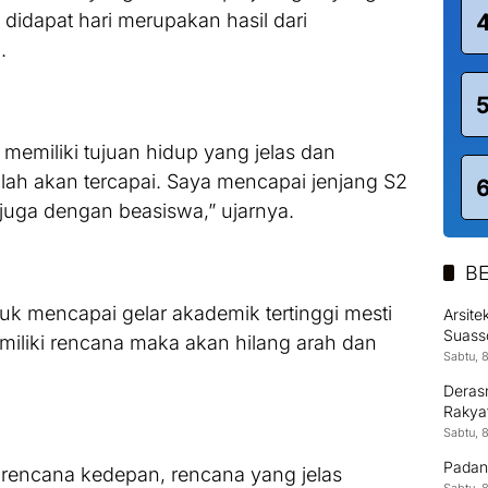
didapat hari merupakan hasil dari
.
 memiliki tujuan hidup yang jelas dan
llah akan tercapai. Saya mencapai jenjang S2
uga dengan beasiswa,” ujarnya.
BE
k mencapai gelar akademik tertinggi mesti
Arsit
Suass
memiliki rencana maka akan hilang arah dan
Kontr
Sabtu, 
Derasn
Rakya
Sabtu, 
Padan
i rencana kedepan, rencana yang jelas