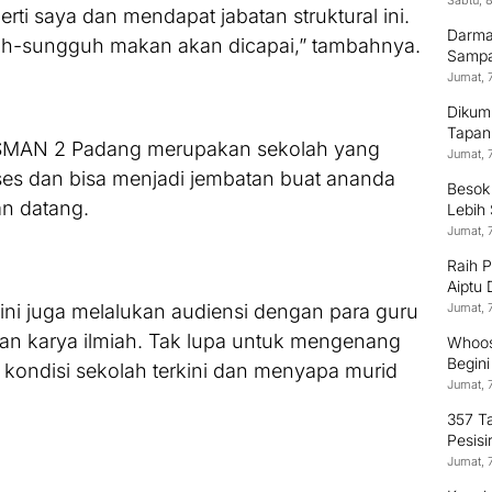
Sabtu, 
rti saya dan mendapat jabatan struktural ini.
Darma
guh-sungguh makan akan dicapai,” tambahnya.
Sampai
Jumat, 
Dikum
Tapan
n SMAN 2 Padang merupakan sekolah yang
Jumat, 
ses dan bisa menjadi jembatan buat ananda
Besok
n datang.
Lebih
Jumat, 
Raih 
Aiptu
Terus
 ini juga melalukan audiensi dengan para guru
Jumat, 
 dan karya ilmiah. Tak lupa untuk mengenang
Whoos
Begin
at kondisi sekolah terkini dan menyapa murid
Jumat, 
357 T
Pesisi
Jumat, 