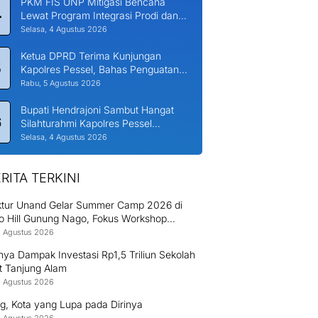
PKM FIS UNP Mitigasi Bencana
4
Lewat Program Integrasi Prodi dan
Nagari di Padang Laweh Malalo
Selasa, 4 Agustus 2026
Ketua DPRD Terima Kunjungan
5
Kapolres Pessel, Bahas Penguatan
Kerjasama Hankamtibmas
Rabu, 5 Agustus 2026
Bupati Hendrajoni Sambut Hangat
6
Silahturahmi Kapolres Pessel
Bersama PJU
Selasa, 4 Agustus 2026
RITA TERKINI
ektur Unand Gelar Summer Camp 2026 di
o Hill Gunung Nago, Fokus Workshop
uksi Bambu dan Huntap Kayu
8 Agustus 2026
ya Dampak Investasi Rp1,5 Triliun Sekolah
t Tanjung Alam
8 Agustus 2026
g, Kota yang Lupa pada Dirinya