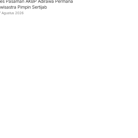
res Pasaman AKBP Adirawa Permana
isastra Pimpin Sertijab
7 Agustus 2026