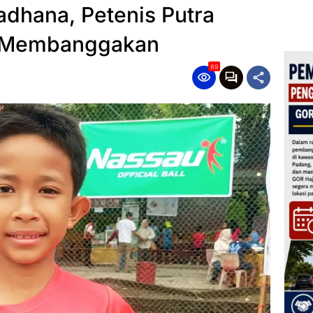
adhana, Petenis Putra
g Membanggakan
89