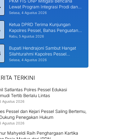
PKM FIS UNP Mitigasi Bencana
4
Lewat Program Integrasi Prodi dan
Nagari di Padang Laweh Malalo
Selasa, 4 Agustus 2026
Ketua DPRD Terima Kunjungan
5
Kapolres Pessel, Bahas Penguatan
Kerjasama Hankamtibmas
Rabu, 5 Agustus 2026
Bupati Hendrajoni Sambut Hangat
6
Silahturahmi Kapolres Pessel
Bersama PJU
Selasa, 4 Agustus 2026
RITA TERKINI
il Satlantas Polres Pessel Edukasi
udi Tertib Berlalu Lintas
6 Agustus 2026
es Pessel dan Kejari Pessel Saling Bertemu,
 Dukung Penegakan Hukum
6 Agustus 2026
nur Mahyeldi Raih Penghargaan Kartika
g Praja Madya dari IPDN