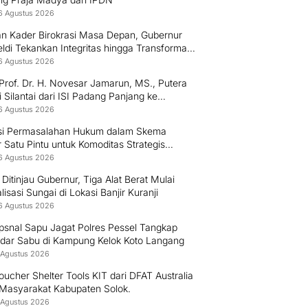
6 Agustus 2026
an Kader Birokrasi Masa Depan, Gubernur
di Tekankan Integritas hingga Transformasi
l Kepada Praja IPDN Asal Sumbar
6 Agustus 2026
Prof. Dr. H. Novesar Jamarun, MS., Putera
 Silantai dari ISI Padang Panjang ke
rsitas Dharma Andalas
6 Agustus 2026
si Permasalahan Hukum dalam Skema
 Satu Pintu untuk Komoditas Strategis
esia
6 Agustus 2026
Ditinjau Gubernur, Tiga Alat Berat Mulai
isasi Sungai di Lokasi Banjir Kuranji
6 Agustus 2026
psnal Sapu Jagat Polres Pessel Tangkap
dar Sabu di Kampung Kelok Koto Langang
 Agustus 2026
ucher Shelter Tools KIT dari DFAT Australia
 Masyarakat Kabupaten Solok.
 Agustus 2026