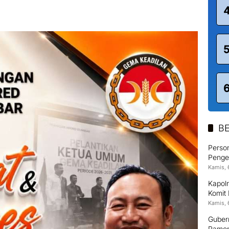
BE
Person
Pengem
Kamis, 
Kapolr
Komit
Kamis, 
Guber
Pamon