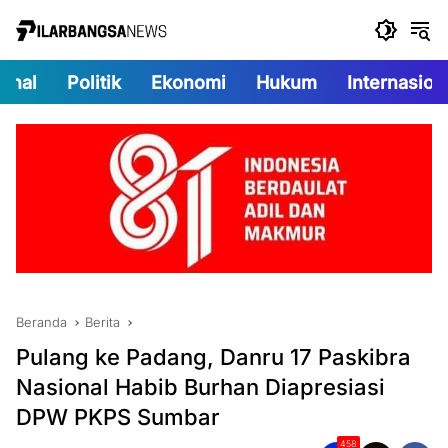
Langsung
ke
konten
onal
Politik
Ekonomi
Hukum
Internasion
Beranda
Berita
Pulang ke Padang, Danru 17 Paskibra
Nasional Habib Burhan Diapresiasi
DPW PKPS Sumbar
458