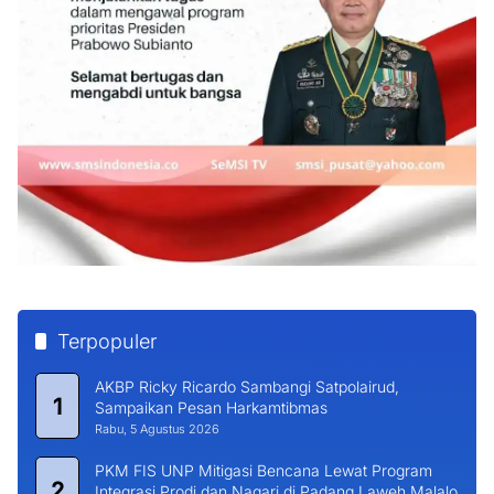
Terpopuler
AKBP Ricky Ricardo Sambangi Satpolairud,
1
Sampaikan Pesan Harkamtibmas
Rabu, 5 Agustus 2026
PKM FIS UNP Mitigasi Bencana Lewat Program
2
Integrasi Prodi dan Nagari di Padang Laweh Malalo