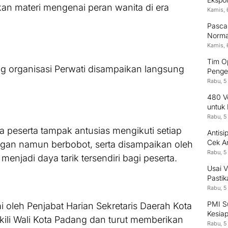
n materi mengenai peran wanita di era
Indon
Kamis, 
Pasca 
Normal
Kamis, 
Tim O
g organisasi Perwati disampaikan langsung
Penge
.
Rabu, 5
480 Vo
untuk
Rabu, 5
a peserta tampak antusias mengikuti setiap
Antisi
Cek A
ngan namun berbobot, serta disampaikan oleh
Rabu, 5
njadi daya tarik tersendiri bagi peserta.
Usai V
Pastik
Rabu, 5
PMI S
i oleh Penjabat Harian Sekretaris Daerah Kota
Kesia
ili Wali Kota Padang dan turut memberikan
Rabu, 5