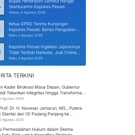
Bupati Hendrajoni Sambut Hangat
4
Silahturahmi Kapolres Pessel
Bersama PJU
Selasa, 4 Agustus 2026
Ketua DPRD Terima Kunjungan
5
Kapolres Pessel, Bahas Penguatan
Kerjasama Hankamtibmas
Rabu, 5 Agustus 2026
Kapolres Pessel Ingatkan Jajarannya
6
Tidak Terlibat Narkoba, Judi Online
dan KDRT
Rabu, 5 Agustus 2026
RITA TERKINI
an Kader Birokrasi Masa Depan, Gubernur
di Tekankan Integritas hingga Transformasi
l Kepada Praja IPDN Asal Sumbar
6 Agustus 2026
Prof. Dr. H. Novesar Jamarun, MS., Putera
 Silantai dari ISI Padang Panjang ke
rsitas Dharma Andalas
6 Agustus 2026
si Permasalahan Hukum dalam Skema
 Satu Pintu untuk Komoditas Strategis