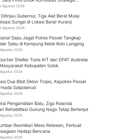
esia
6 Agustus 2026
Ditinjau Gubernur, Tiga Alat Berat Mulai
isasi Sungai di Lokasi Banjir Kuranji
6 Agustus 2026
psnal Sapu Jagat Polres Pessel Tangkap
dar Sabu di Kampung Kelok Koto Langang
 Agustus 2026
ucher Shelter Tools KIT dari DFAT Australia
 Masyarakat Kabupaten Solok.
 Agustus 2026
pasi Dua Bibit Siklon Tropis, Kapolres Pessel
rmada Satpolairud
 Agustus 2026
iral Pengambilan Batu, Zigo Rolanda
an Rehabilitasi Gunung Nago Tetap Berlanjut
 Agustus 2026
umbar Resmikan Mess Relawan, Perkuat
psiagaan Hadapi Bencana
 Agustus 2026