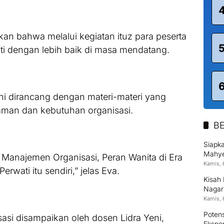
rkan bahwa melalui kegiatan ituz para peserta
ti dengan lebih baik di masa mendatang.
ni dirancang dengan materi-materi yang
man dan kebutuhan organisasi.
BE
Siapk
Mahyel
i Manajemen Organisasi, Peran Wanita di Era
Digita
Kamis, 
rwati itu sendiri,” jelas Eva.
Kisah 
Nagari
Unive
Kamis, 
Poten
asi disampaikan oleh dosen Lidra Yeni,
Ekspor