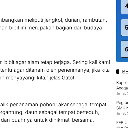
mbangkan meliputi jengkol, durian, rambutan,
han bibit ini merupakan bagian dari budaya
it agar alam tetap terjaga. Sering kali kami
entu agar ditanam oleh penerimanya, jika kita
BE
menyayangi kita,” jelas Gatot.
Kapol
Anggaw
Jumat, 
Pogram
 balik penanaman pohon: akar sebagai tempat
SMK N
ergantung, daun sebagai tempat berteduh,
Jumat, 
 dan buahnya untuk dinikmati bersama.
FEB U
dan B