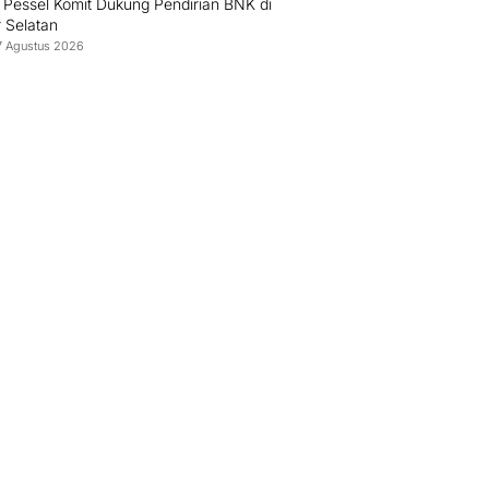
 Pessel Komit Dukung Pendirian BNK di
r Selatan
7 Agustus 2026