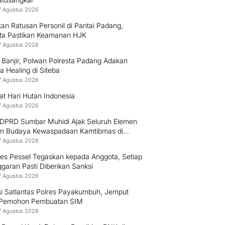
7 Agustus 2026
an Ratusan Personil di Pantai Padang,
sta Pastikan Keamanan HJK
7 Agustus 2026
 Banjir, Polwan Polresta Padang Adakan
 Healing di Siteba
7 Agustus 2026
at Hari Hutan Indonesia
7 Agustus 2026
 DPRD Sumbar Muhidi Ajak Seluruh Elemen
n Budaya Kewaspadaan Kamtibmas di
ungan Masyarakat
7 Agustus 2026
res Pessel Tegaskan kepada Anggota, Setiap
garan Pasti Diberikan Sanksi
7 Agustus 2026
si Satlantas Polres Payakumbuh, Jemput
 Pemohon Pembuatan SIM
7 Agustus 2026