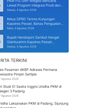
PKM FIS UNP Mitigasi Bencana
4
Lewat Program Integrasi Prodi dan
Nagari di Padang Laweh Malalo
Selasa, 4 Agustus 2026
Ketua DPRD Terima Kunjungan
5
Kapolres Pessel, Bahas Penguatan
Kerjasama Hankamtibmas
Rabu, 5 Agustus 2026
Bupati Hendrajoni Sambut Hangat
6
Silahturahmi Kapolres Pessel
Bersama PJU
Selasa, 4 Agustus 2026
RITA TERKINI
res Pasaman AKBP Adirawa Permana
isastra Pimpin Sertijab
7 Agustus 2026
 Studi S1 Sastra Inggris Unidha PKM di
egeri 3 Padang
7 Agustus 2026
nidha Laksanakan PKM di Padang, Sijunjung
atusangkar