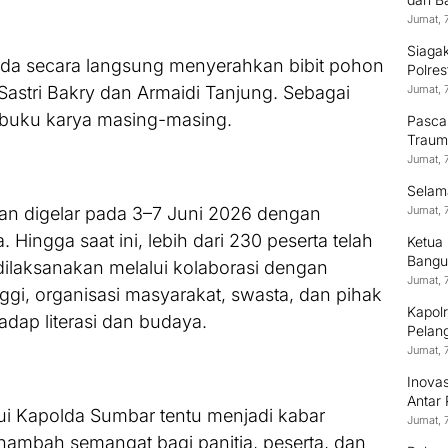
Jumat, 
Siagak
lda secara langsung menyerahkan bibit pohon
Polre
Sastri Bakry dan Armaidi Tanjung. Sebagai
Jumat, 
buku karya masing-masing.
Pasca
Trauma
Jumat, 
‎Selam
kan digelar pada 3–7 Juni 2026 dengan
Jumat, 
 Hingga saat ini, lebih dari 230 peserta telah
Ketua
Bangu
 dilaksanakan melalui kolaborasi dengan
Lingk
Jumat, 
nggi, organisasi masyarakat, swasta, dan pihak
Kapol
adap literasi dan budaya.
Pelang
Jumat, 
Inova
Antar
lui Kapolda Sumbar tentu menjadi kabar
Jumat, 
mbah semangat bagi panitia, peserta, dan