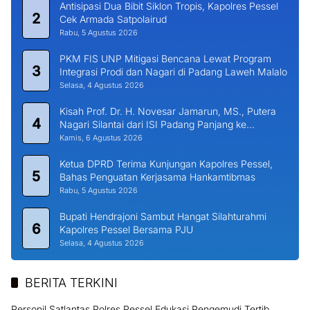
Antisipasi Dua Bibit Siklon Tropis, Kapolres Pessel
2
Cek Armada Satpolairud
Rabu, 5 Agustus 2026
PKM FIS UNP Mitigasi Bencana Lewat Program
3
Integrasi Prodi dan Nagari di Padang Laweh Malalo
Selasa, 4 Agustus 2026
Kisah Prof. Dr. H. Novesar Jamarun, MS., Putera
4
Nagari Silantai dari ISI Padang Panjang ke
Universitas Dharma Andalas
Kamis, 6 Agustus 2026
Ketua DPRD Terima Kunjungan Kapolres Pessel,
5
Bahas Penguatan Kerjasama Hankamtibmas
Rabu, 5 Agustus 2026
Bupati Hendrajoni Sambut Hangat Silahturahmi
6
Kapolres Pessel Bersama PJU
Selasa, 4 Agustus 2026
BERITA TERKINI
Personil Satlantas Polres Pessel Edukasi Pengemudi Tertib