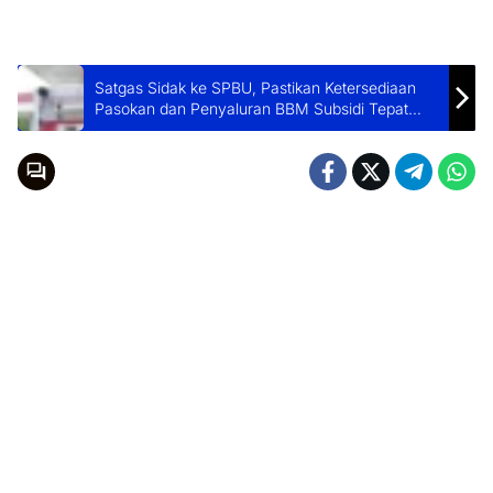
Satgas Sidak ke SPBU, Pastikan Ketersediaan
Pasokan dan Penyaluran BBM Subsidi Tepat
Sasaran