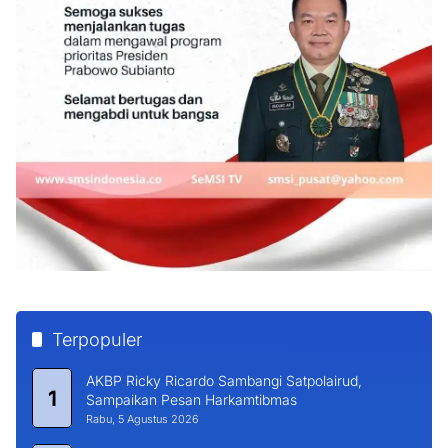
Terpopuler
AKBP Ricky Ricardo Sambangi Satpolairud,
1
Sampaikan Pesan Harkamtibmas
Rabu, 5 Agustus 2026