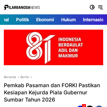
Langsung
ke
konten
onal
Politik
Ekonomi
Hukum
Internasion
Beranda
Berita
Pemkab Pasaman dan FORKI Pastikan
Kesiapan Kejurda Piala Gubernur
Sumbar Tahun 2026
58