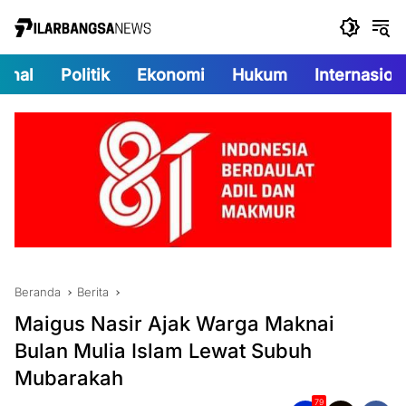
Langsung
ke
konten
onal
Politik
Ekonomi
Hukum
Internasion
Beranda
Berita
Maigus Nasir Ajak Warga Maknai
Bulan Mulia Islam Lewat Subuh
Mubarakah
79