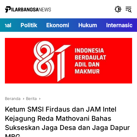
Langsung
ke
konten
onal
Politik
Ekonomi
Hukum
Internasion
Beranda
Berita
Ketum SMSI Firdaus dan JAM Intel
Kejagung Reda Mathovani Bahas
Sukseskan Jaga Desa dan Jaga Dapur
MBG