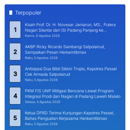
Terpopuler
Kisah Prof. Dr. H. Novesar Jamarun, MS., Putera
1
Nagari Silantai dari ISI Padang Panjang ke
Universitas Dharma Andalas
Kamis, 6 Agustus 2026
AKBP Ricky Ricardo Sambangi Satpolairud,
2
Sampaikan Pesan Harkamtibmas
Rabu, 5 Agustus 2026
Antisipasi Dua Bibit Siklon Tropis, Kapolres Pessel
3
Cek Armada Satpolairud
Rabu, 5 Agustus 2026
PKM FIS UNP Mitigasi Bencana Lewat Program
4
Integrasi Prodi dan Nagari di Padang Laweh Malalo
Selasa, 4 Agustus 2026
Ketua DPRD Terima Kunjungan Kapolres Pessel,
5
Bahas Penguatan Kerjasama Hankamtibmas
Rabu, 5 Agustus 2026