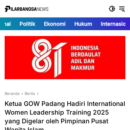
Langsung
ke
konten
onal
Politik
Ekonomi
Hukum
Internasion
Beranda
Berita
Ketua GOW Padang Hadiri International
Women Leadership Training 2025
yang Digelar oleh Pimpinan Pusat
Wanita Islam