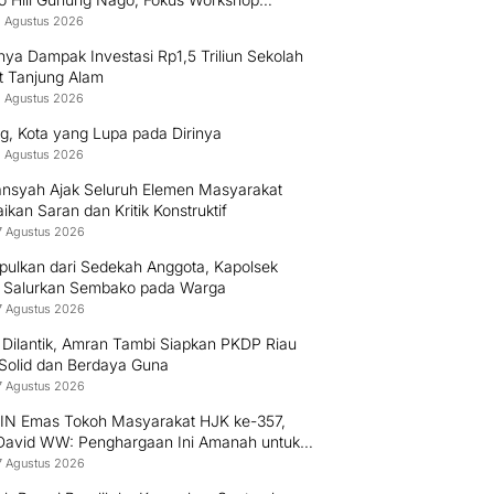
uksi Bambu dan Huntap Kayu
8 Agustus 2026
ya Dampak Investasi Rp1,5 Triliun Sekolah
t Tanjung Alam
8 Agustus 2026
g, Kota yang Lupa pada Dirinya
8 Agustus 2026
nsyah Ajak Seluruh Elemen Masyarakat
kan Saran dan Kritik Konstruktif
7 Agustus 2026
pulkan dari Sedekah Anggota, Kapolsek
 Salurkan Sembako pada Warga
7 Agustus 2026
 Dilantik, Amran Tambi Siapkan PKDP Riau
 Solid dan Berdaya Guna
7 Agustus 2026
PIN Emas Tokoh Masyarakat HJK ke-357,
 David WW: Penghargaan Ini Amanah untuk
 Mengabdi kepada Warga Padang
7 Agustus 2026