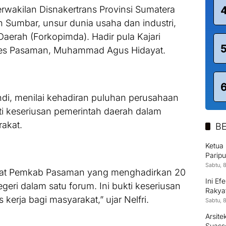
erwakilan Disnakertrans Provinsi Sumatera
 Sumbar, unsur dunia usaha dan industri,
aerah (Forkopimda). Hadir pula Kajari
lres Pasaman, Muhammad Agus Hidayat.
di, menilai kehadiran puluhan perusahaan
i keseriusan pemerintah daerah dalam
akat.
BE
Ketua
Parip
Sabtu, 
pat Pemkab Pasaman yang menghadirkan 20
Ini Ef
geri dalam satu forum. Ini bukti keseriusan
Rakya
erja bagi masyarakat,” ujar Nelfri.
Sabtu, 
Arsit
Suass