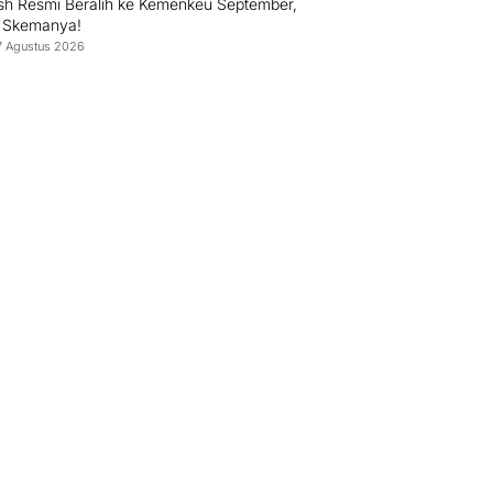
h Resmi Beralih ke Kemenkeu September,
i Skemanya!
7 Agustus 2026