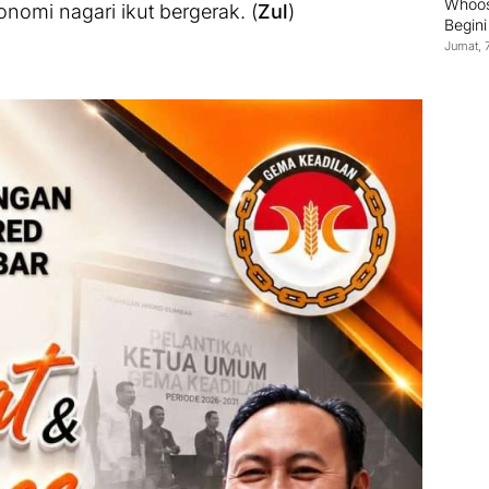
Whoos
omi nagari ikut bergerak. (
Zul
)
Begin
Jumat, 