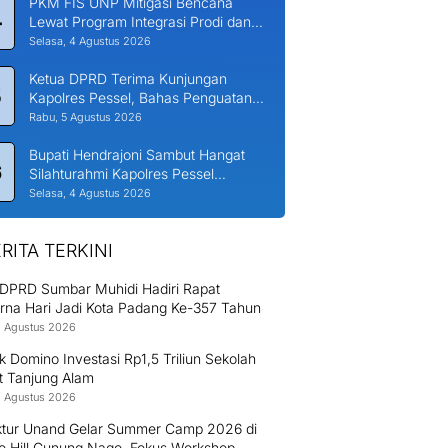
PKM FIS UNP Mitigasi Bencana
4
Lewat Program Integrasi Prodi dan
Nagari di Padang Laweh Malalo
Selasa, 4 Agustus 2026
Ketua DPRD Terima Kunjungan
5
Kapolres Pessel, Bahas Penguatan
Kerjasama Hankamtibmas
Rabu, 5 Agustus 2026
Bupati Hendrajoni Sambut Hangat
6
Silahturahmi Kapolres Pessel
Bersama PJU
Selasa, 4 Agustus 2026
RITA TERKINI
 DPRD Sumbar Muhidi Hadiri Rapat
urna Hari Jadi Kota Padang Ke-357 Tahun
8 Agustus 2026
ek Domino Investasi Rp1,5 Triliun Sekolah
t Tanjung Alam
8 Agustus 2026
ektur Unand Gelar Summer Camp 2026 di
o Hill Gunung Nago, Fokus Workshop