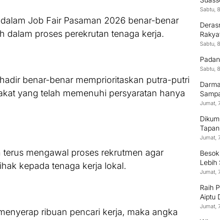
Kontr
Sabtu, 
t dalam Job Fair Pasaman 2026 benar-benar
Derasn
h dalam proses perekrutan tenaga kerja.
Rakya
Sabtu, 
Padan
Sabtu, 
adir benar-benar memprioritaskan putra-putri
Darma
kat yang telah memenuhi persyaratan hanya
Sampai
Jumat, 
Dikum
Tapan
Jumat, 
terus mengawal proses rekrutmen agar
Besok
Lebih
pihak kepada tenaga kerja lokal.
Jumat, 
Raih 
Aiptu
Terus
Jumat, 
menyerap ribuan pencari kerja, maka angka