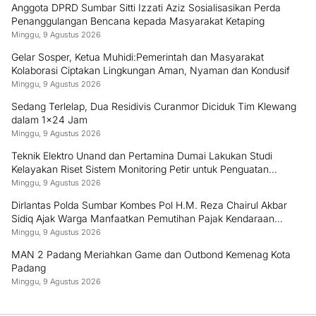
Anggota DPRD Sumbar Sitti Izzati Aziz Sosialisasikan Perda
Penanggulangan Bencana kepada Masyarakat Ketaping
Minggu, 9 Agustus 2026
Gelar Sosper, Ketua Muhidi:Pemerintah dan Masyarakat
Kolaborasi Ciptakan Lingkungan Aman, Nyaman dan Kondusif
Minggu, 9 Agustus 2026
Sedang Terlelap, Dua Residivis Curanmor Diciduk Tim Klewang
dalam 1×24 Jam
Minggu, 9 Agustus 2026
Teknik Elektro Unand dan Pertamina Dumai Lakukan Studi
Kelayakan Riset Sistem Monitoring Petir untuk Penguatan
Keamanan Industri
Minggu, 9 Agustus 2026
Dirlantas Polda Sumbar Kombes Pol H.M. Reza Chairul Akbar
Sidiq Ajak Warga Manfaatkan Pemutihan Pajak Kendaraan
hingga 31 Desember 2026
Minggu, 9 Agustus 2026
MAN 2 Padang Meriahkan Game dan Outbond Kemenag Kota
Padang
Minggu, 9 Agustus 2026