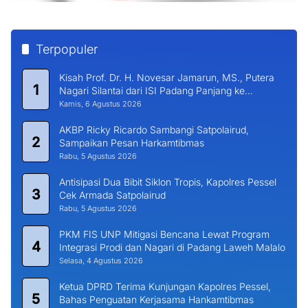
Terpopuler
Kisah Prof. Dr. H. Novesar Jamarun, MS., Putera
1
Nagari Silantai dari ISI Padang Panjang ke
Universitas Dharma Andalas
Kamis, 6 Agustus 2026
AKBP Ricky Ricardo Sambangi Satpolairud,
2
Sampaikan Pesan Harkamtibmas
Rabu, 5 Agustus 2026
Antisipasi Dua Bibit Siklon Tropis, Kapolres Pessel
3
Cek Armada Satpolairud
Rabu, 5 Agustus 2026
PKM FIS UNP Mitigasi Bencana Lewat Program
4
Integrasi Prodi dan Nagari di Padang Laweh Malalo
Selasa, 4 Agustus 2026
Ketua DPRD Terima Kunjungan Kapolres Pessel,
5
Bahas Penguatan Kerjasama Hankamtibmas