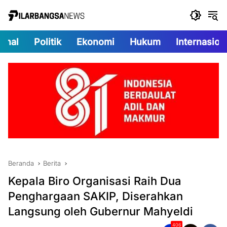
Langsung
ke
konten
onal
Politik
Ekonomi
Hukum
Internasion
Beranda
Berita
Kepala Biro Organisasi Raih Dua
Penghargaan SAKIP, Diserahkan
Langsung oleh Gubernur Mahyeldi
406