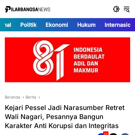
Langsung
ke
konten
onal
Politik
Ekonomi
Hukum
Internasion
Beranda
Berita
Kejari Pessel Jadi Narasumber Retret
Wali Nagari, Pesannya Bangun
Karakter Anti Korupsi dan Integritas
44