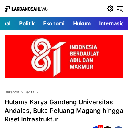
Langsung
ke
konten
onal
Politik
Ekonomi
Hukum
Internasion
Beranda
Berita
Hutama Karya Gandeng Universitas
Andalas, Buka Peluang Magang hingga
Riset Infrastruktur
53