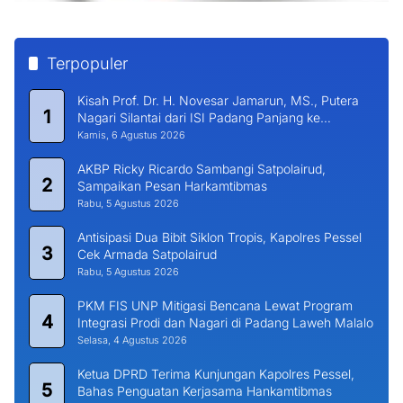
Terpopuler
Kisah Prof. Dr. H. Novesar Jamarun, MS., Putera
1
Nagari Silantai dari ISI Padang Panjang ke
Universitas Dharma Andalas
Kamis, 6 Agustus 2026
AKBP Ricky Ricardo Sambangi Satpolairud,
2
Sampaikan Pesan Harkamtibmas
Rabu, 5 Agustus 2026
Antisipasi Dua Bibit Siklon Tropis, Kapolres Pessel
3
Cek Armada Satpolairud
Rabu, 5 Agustus 2026
PKM FIS UNP Mitigasi Bencana Lewat Program
4
Integrasi Prodi dan Nagari di Padang Laweh Malalo
Selasa, 4 Agustus 2026
Ketua DPRD Terima Kunjungan Kapolres Pessel,
5
Bahas Penguatan Kerjasama Hankamtibmas