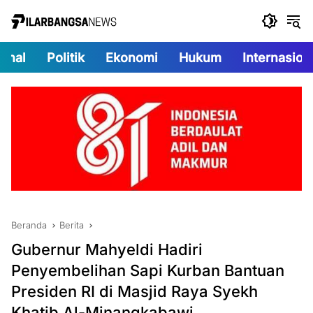
Langsung
ke
konten
onal
Politik
Ekonomi
Hukum
Internasion
Beranda
Berita
Gubernur Mahyeldi Hadiri
Penyembelihan Sapi Kurban Bantuan
Presiden RI di Masjid Raya Syekh
Khatib Al-Minangkabawi