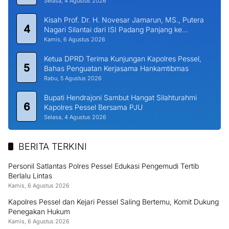
Selasa, 4 Agustus 2026
Kisah Prof. Dr. H. Novesar Jamarun, MS., Putera
4
Nagari Silantai dari ISI Padang Panjang ke
Universitas Dharma Andalas
Kamis, 6 Agustus 2026
Ketua DPRD Terima Kunjungan Kapolres Pessel,
5
Bahas Penguatan Kerjasama Hankamtibmas
Rabu, 5 Agustus 2026
Bupati Hendrajoni Sambut Hangat Silahturahmi
6
Kapolres Pessel Bersama PJU
Selasa, 4 Agustus 2026
BERITA TERKINI
Personil Satlantas Polres Pessel Edukasi Pengemudi Tertib
Berlalu Lintas
Kamis, 6 Agustus 2026
Kapolres Pessel dan Kejari Pessel Saling Bertemu, Komit Dukung
Penegakan Hukum
Kamis, 6 Agustus 2026