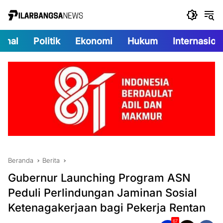
Langsung
ke
konten
onal
Politik
Ekonomi
Hukum
Internasion
Beranda
Berita
Gubernur Launching Program ASN
Peduli Perlindungan Jaminan Sosial
Ketenagakerjaan bagi Pekerja Rentan
67