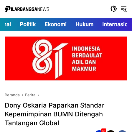
Langsung
ke
konten
onal
Politik
Ekonomi
Hukum
Internasion
Beranda
Berita
‎Dony Oskaria Paparkan Standar
Kepemimpinan BUMN Ditengah
Tantangan Global
67