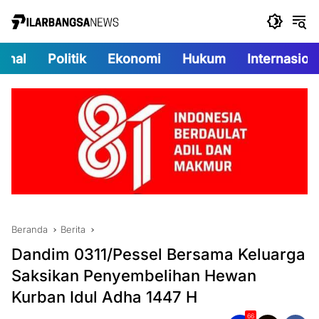
Langsung
ke
konten
onal
Politik
Ekonomi
Hukum
Internasion
Beranda
Berita
Dandim 0311/Pessel Bersama Keluarga
Saksikan Penyembelihan Hewan
Kurban Idul Adha 1447 H
66