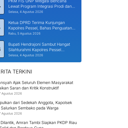
PKM FIS UNP Mitigasi Bencana
4
Lewat Program Integrasi Prodi dan
Nagari di Padang Laweh Malalo
Selasa, 4 Agustus 2026
Ketua DPRD Terima Kunjungan
5
Kapolres Pessel, Bahas Penguatan
Kerjasama Hankamtibmas
Rabu, 5 Agustus 2026
Bupati Hendrajoni Sambut Hangat
6
Silahturahmi Kapolres Pessel
Bersama PJU
Selasa, 4 Agustus 2026
RITA TERKINI
nsyah Ajak Seluruh Elemen Masyarakat
kan Saran dan Kritik Konstruktif
7 Agustus 2026
pulkan dari Sedekah Anggota, Kapolsek
 Salurkan Sembako pada Warga
7 Agustus 2026
 Dilantik, Amran Tambi Siapkan PKDP Riau
 Solid dan Berdaya Guna