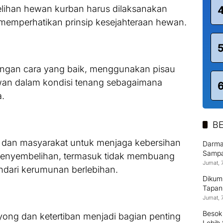
lihan hewan kurban harus dilaksanakan
p memperhatikan prinsip kesejahteraan hewan.
engan cara yang baik, menggunakan pisau
wan dalam kondisi tenang sebagaimana
a.
BE
 dan masyarakat untuk menjaga kebersihan
Darma
Sampai
penyembelihan, termasuk tidak membuang
Jumat, 
dari kerumunan berlebihan.
Dikum
Tapan
Jumat, 
Besok
ong dan ketertiban menjadi bagian penting
Lebih