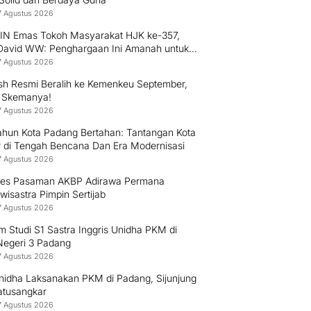
7 Agustus 2026
PIN Emas Tokoh Masyarakat HJK ke-357,
 David WW: Penghargaan Ini Amanah untuk
 Mengabdi kepada Warga Padang
7 Agustus 2026
h Resmi Beralih ke Kemenkeu September,
i Skemanya!
7 Agustus 2026
ahun Kota Padang Bertahan: Tantangan Kota
r di Tengah Bencana Dan Era Modernisasi
7 Agustus 2026
res Pasaman AKBP Adirawa Permana
isastra Pimpin Sertijab
7 Agustus 2026
 Studi S1 Sastra Inggris Unidha PKM di
egeri 3 Padang
7 Agustus 2026
nidha Laksanakan PKM di Padang, Sijunjung
atusangkar
7 Agustus 2026