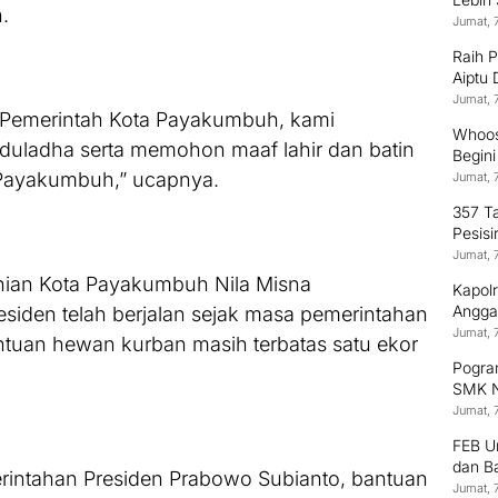
.
Jumat, 
Raih 
Aiptu
Terus
Jumat, 
n Pemerintah Kota Payakumbuh, kami
Whoos
duladha serta memohon maaf lahir dan batin
Begin
 Payakumbuh,” ucapnya.
Jumat, 
357 T
Pesisi
Jumat, 
anian Kota Payakumbuh Nila Misna
Kapol
Anggaw
siden telah berjalan sejak masa pemerintahan
Jumat, 
ntuan hewan kurban masih terbatas satu ekor
Pogram
SMK N
Jumat, 
FEB U
dan B
rintahan Presiden Prabowo Subianto, bantuan
Jumat, 