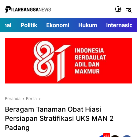
Langsung
ke
konten
onal
Politik
Ekonomi
Hukum
Internasion
Beranda
Berita
Beragam Tanaman Obat Hiasi
Persiapan Stratifikasi UKS MAN 2
Padang
262