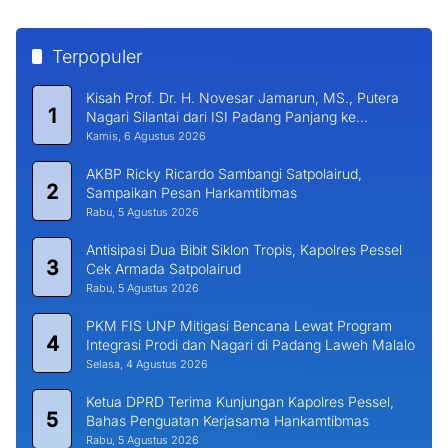
Terpopuler
Kisah Prof. Dr. H. Novesar Jamarun, MS., Putera
1
Nagari Silantai dari ISI Padang Panjang ke
Universitas Dharma Andalas
Kamis, 6 Agustus 2026
AKBP Ricky Ricardo Sambangi Satpolairud,
2
Sampaikan Pesan Harkamtibmas
Rabu, 5 Agustus 2026
Antisipasi Dua Bibit Siklon Tropis, Kapolres Pessel
3
Cek Armada Satpolairud
Rabu, 5 Agustus 2026
PKM FIS UNP Mitigasi Bencana Lewat Program
4
Integrasi Prodi dan Nagari di Padang Laweh Malalo
Selasa, 4 Agustus 2026
Ketua DPRD Terima Kunjungan Kapolres Pessel,
5
Bahas Penguatan Kerjasama Hankamtibmas
Rabu, 5 Agustus 2026