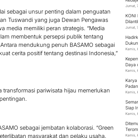
Jumat, 
lai sebagai unsur penting dalam penguatan
KONI 
Adrian Tuswandi yang juga Dewan Pengawas
Dilant
 media memiliki peran strategis. “Media
Jumat, 
alam membentuk persepsi publik tentang
Hadirk
Dukun
KBN Antara mendukung penuh BASAMO sebagai
Kamis, 
t cerita positif tentang destinasi Indonesia,”
Kepem
Daya 
Kamis, 
Karya
Padan
a transformasi pariwisata hijau memerlukan
Kamis, 
pentingan.
Semara
Siap I
Kamis, 
Ditem
BASAMO sebagai jembatan kolaborasi. “Green
Terom
 keterlibatan masyarakat dan pelaku usaha.
Kamis, 