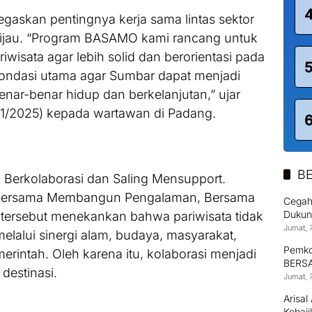
gaskan pentingnya kerja sama lintas sektor
ijau. “Program BASAMO kami rancang untuk
isata agar lebih solid dan berorientasi pada
 fondasi utama agar Sumbar dapat menjadi
nar-benar hidup dan berkelanjutan,” ujar
11/2025) kepada wartawan di Padang.
BE
Berkolaborasi dan Saling Mensupport.
“Bersama Membangun Pengalaman, Bersama
Cegah
Dukun
tersebut menekankan bahwa pariwisata tidak
Jumat, 
melalui sinergi alam, budaya, masyarakat,
Pemko
rintah. Oleh karena itu, kolaborasi menjadi
BERSA
destinasi.
Pekar
Jumat, 
Arisa
Kebaj