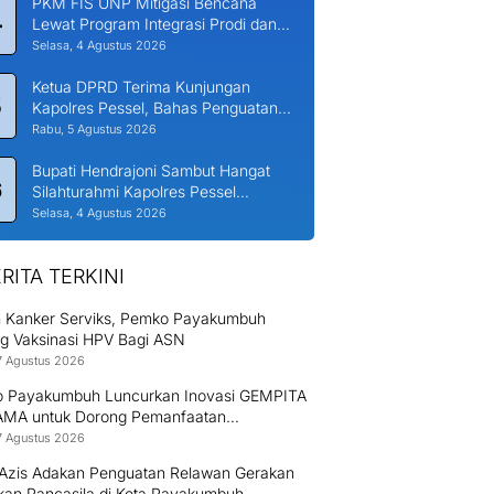
PKM FIS UNP Mitigasi Bencana
4
Lewat Program Integrasi Prodi dan
Nagari di Padang Laweh Malalo
Selasa, 4 Agustus 2026
Ketua DPRD Terima Kunjungan
5
Kapolres Pessel, Bahas Penguatan
Kerjasama Hankamtibmas
Rabu, 5 Agustus 2026
Bupati Hendrajoni Sambut Hangat
6
Silahturahmi Kapolres Pessel
Bersama PJU
Selasa, 4 Agustus 2026
RITA TERKINI
 Kanker Serviks, Pemko Payakumbuh
g Vaksinasi HPV Bagi ASN
7 Agustus 2026
 Payakumbuh Luncurkan Inovasi GEMPITA
MA untuk Dorong Pemanfaatan
angan
7 Agustus 2026
l Azis Adakan Penguatan Relawan Gerakan
ikan Pancasila di Kota Payakumbuh